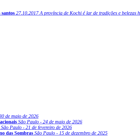
s santos
27.10.2017
A província de Kochi é lar de tradições e belezas h
30 de maio de 2026
acionais
São Paulo - 24 de maio de 2026
São Paulo - 21 de fevereiro de 2026
ino das Sombras
São Paulo - 15 de dezembro de 2025