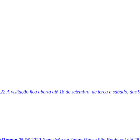
022
A visitação fica aberta até 18 de setembro, de terça a sábado, das
or Domyo
05.06.2022
Exposição na Japan House São Paulo vai até 28 d