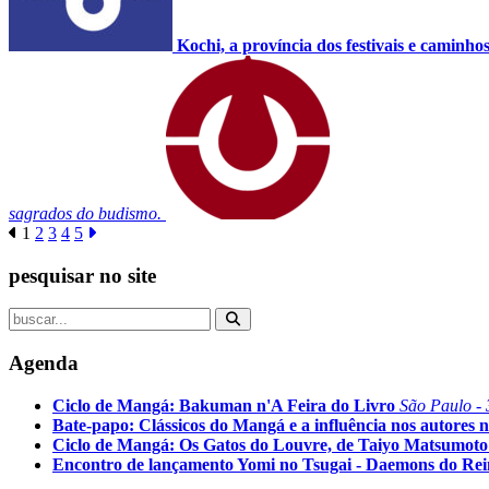
Kochi, a província dos festivais e caminho
sagrados do budismo.
1
2
3
4
5
pesquisar no site
Agenda
Ciclo de Mangá: Bakuman n'A Feira do Livro
São Paulo - 
Bate-papo: Clássicos do Mangá e a influência nos autores n
Ciclo de Mangá: Os Gatos do Louvre, de Taiyo Matsumoto
Encontro de lançamento Yomi no Tsugai - Daemons do Re