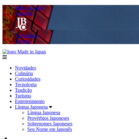
Made in Japan
Hashitag
AkibaSpace
Agenda
Made in Japan
menu
Novidades
Culinária
Curiosidades
Tecnologia
Tradição
Turismo
Entretenimento
Língua Japonesa
Língua Japonesa
Provérbios Japoneses
Sobrenomes Japoneses
Seu Nome em Japonês