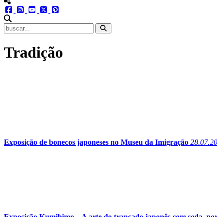
menu redes social
facebook
instagram
youtube
twitter
pinterest
abrir busca no site
Tradição
Exposição de bonecos japoneses no Museu da Imigração
28.07.2
Exposição Kumihimo – A arte do trançado japonês com seda, p