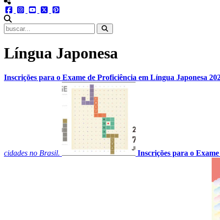
menu redes social
facebook
instagram
youtube
twitter
pinterest
abrir busca no site
Língua Japonesa
Inscrições para o Exame de Proficiência em Língua Japonesa 20
cidades no Brasil.
Inscrições para o Exame