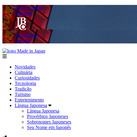
Made in Japan
Hashitag
AkibaSpace
Agenda
Made in Japan
menu
Novidades
Culinária
Curiosidades
Tecnologia
Tradição
Turismo
Entretenimento
Língua Japonesa
Língua Japonesa
Provérbios Japoneses
Sobrenomes Japoneses
Seu Nome em Japonês