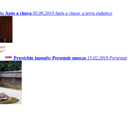
ês: Após a chuva
05.09.2019
Após a chuva, a terra endurece
Provérbio japonês: Perseguir moscas
15.02.2019
Perseguir