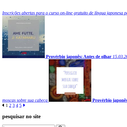
Inscrições abertas para o curso on-line gratuito de língua japonesa
Provérbio japonês: Antes de olhar
15.03.2
moscas sobre sua cabeça
Provérbio japonês
1
2
3
4
5
pesquisar no site