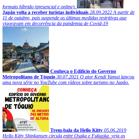
formato híbrido (presencial e online).
Japão volta a receber turistas individuais
28.09.2022
A partir de
11 de outubro, país suspende as últimas medidas restritivas que
vigoravam em decorrência da pandemia de Covid-19
Conheça o Edifício do Governo
Metropolitano de Tóquio
30.07.2021
O ator Kendi Yamai lançou
uma nova série no YouTube com vídeos sobre turismo no Japão.
Trem-bala da Hello Kitty
05.06.2019
Hello Kitty Shinkansen circula entre Osaka e Fukuoka, veja os