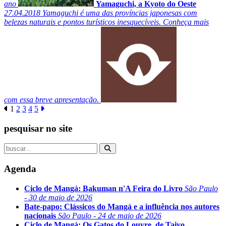
ano
Yamaguchi, a Kyoto do Oeste
27.04.2018
Yamaguchi é uma das províncias japonesas com
belezas naturais e pontos turísticos inesquecíveis. Conheça mais
com essa breve apresentação.
1
2
3
4
5
pesquisar no site
Agenda
Ciclo de Mangá: Bakuman n'A Feira do Livro
São Paulo
- 30 de maio de 2026
Bate-papo: Clássicos do Mangá e a influência nos autores
nacionais
São Paulo - 24 de maio de 2026
Ciclo de Mangá: Os Gatos do Louvre, de Taiyo