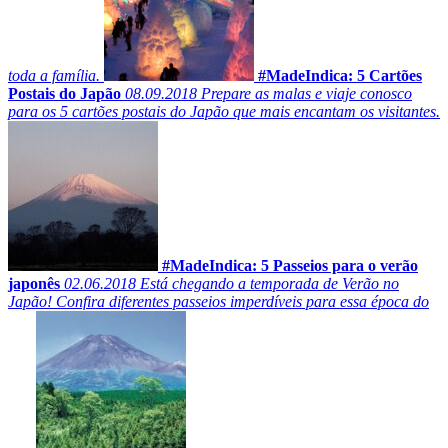
toda a família.
#MadeIndica: 5 Cartões
Postais do Japão
08.09.2018
Prepare as malas e viaje conosco
para os 5 cartões postais do Japão que mais encantam os visitantes.
#MadeIndica: 5 Passeios para o verão
japonês
02.06.2018
Está chegando a temporada de Verão no
Japão! Confira diferentes passeios imperdíveis para essa época do