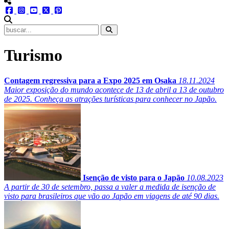
menu redes social
facebook
instagram
youtube
twitter
pinterest
abrir busca no site
Turismo
Contagem regressiva para a Expo 2025 em Osaka
18.11.2024
Maior exposição do mundo acontece de 13 de abril a 13 de outubro
de 2025. Conheça as atrações turísticas para conhecer no Japão.
Isenção de visto para o Japão
10.08.2023
A partir de 30 de setembro, passa a valer a medida de isenção de
visto para brasileiros que vão ao Japão em viagens de até 90 dias.