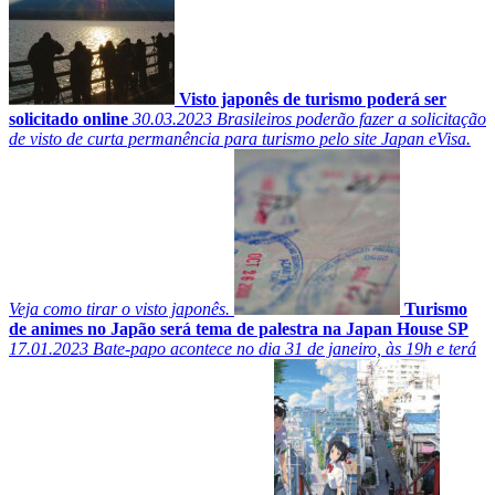
Visto japonês de turismo poderá ser
solicitado online
30.03.2023
Brasileiros poderão fazer a solicitação
de visto de curta permanência para turismo pelo site Japan eVisa.
Veja como tirar o visto japonês.
Turismo
de animes no Japão será tema de palestra na Japan House SP
17.01.2023
Bate-papo acontece no dia 31 de janeiro, às 19h e terá