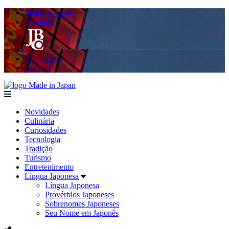
Made in Japan
Hashitag
AkibaSpace
Agenda
Made in Japan
menu
Novidades
Culinária
Curiosidades
Tecnologia
Tradição
Turismo
Entretenimento
Língua Japonesa
Língua Japonesa
Provérbios Japoneses
Sobrenomes Japoneses
Seu Nome em Japonês