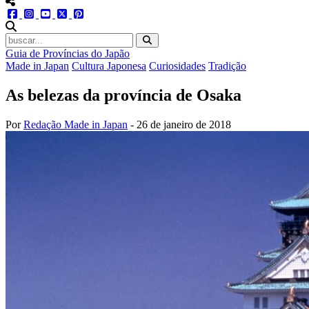
menu redes social
facebook
instagram
youtube
twitter
pinterest
abrir busca no site
Guia de Províncias do Japão
Made in Japan
Cultura Japonesa
Curiosidades
Tradição
As belezas da província de Osaka
Por
Redação Made in Japan
-
26 de janeiro de 2018