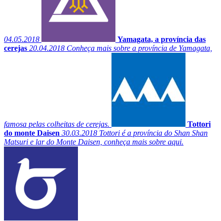
04.05.2018
Yamagata, a província das
cerejas
20.04.2018
Conheça mais sobre a província de Yamagata,
famosa pelas colheitas de cerejas.
Tottori
do monte Daisen
30.03.2018
Tottori é a província do Shan Shan
Matsuri e lar do Monte Daisen, conheça mais sobre aqui.