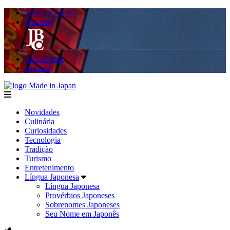
Made in Japan
Hashitag
AkibaSpace
Agenda
Made in Japan
menu
Novidades
Culinária
Curiosidades
Tecnologia
Tradição
Turismo
Entretenimento
Língua Japonesa
Língua Japonesa
Provérbios Japoneses
Sobrenomes Japoneses
Seu Nome em Japonês