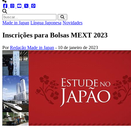
menu redes social
facebook
instagram
youtube
twitter
pinterest
abrir busca no site
Made in Japan
Língua Japonesa
Novidades
Inscrições para Bolsas MEXT 2023
Por
Redação Made in Japan
-
10 de janeiro de 2023