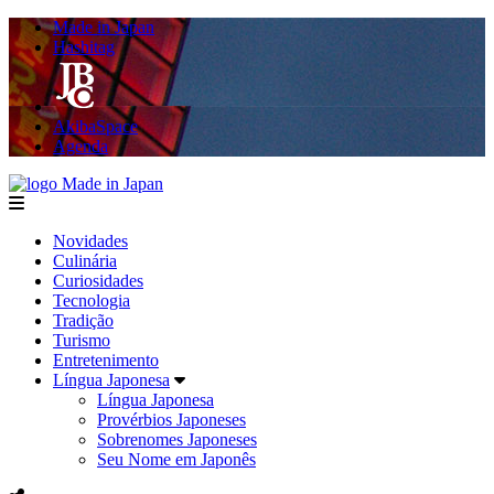
Made in Japan
Hashitag
AkibaSpace
Agenda
Made in Japan
menu
Novidades
Culinária
Curiosidades
Tecnologia
Tradição
Turismo
Entretenimento
Língua Japonesa
Língua Japonesa
Provérbios Japoneses
Sobrenomes Japoneses
Seu Nome em Japonês