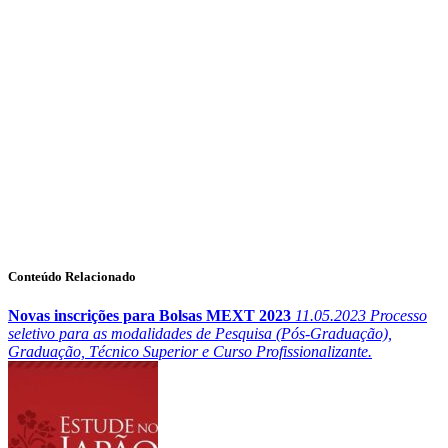
Conteúdo Relacionado
Novas inscrições para Bolsas MEXT 2023
11.05.2023
Processo
seletivo para as modalidades de Pesquisa (Pós-Graduação),
Graduação, Técnico Superior e Curso Profissionalizante.