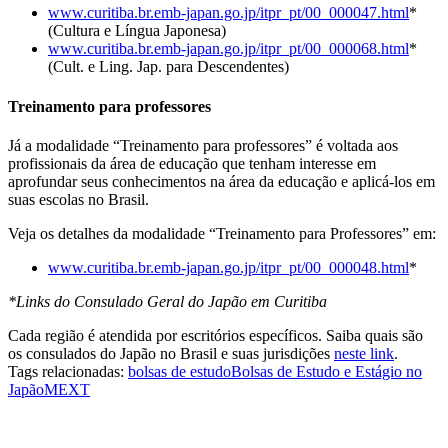
www.curitiba.br.emb-japan.go.jp/itpr_pt/00_000047.html
*
(Cultura e Língua Japonesa)
www.curitiba.br.emb-japan.go.jp/itpr_pt/00_000068.html
*
(Cult. e Ling. Jap. para Descendentes)
Treinamento para professores
Já a modalidade “Treinamento para professores” é voltada aos
profissionais da área de educação que tenham interesse em
aprofundar seus conhecimentos na área da educação e aplicá-los em
suas escolas no Brasil.
Veja os detalhes da modalidade “Treinamento para Professores” em:
www.curitiba.br.emb-japan.go.jp/itpr_pt/00_000048.html
*
*Links do Consulado Geral do Japão em Curitiba
Cada região é atendida por escritórios específicos. Saiba quais são
os consulados do Japão no Brasil e suas jurisdições
neste link
.
Tags relacionadas:
bolsas de estudo
Bolsas de Estudo e Estágio no
Japão
MEXT