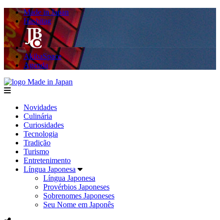
Made in Japan
Hashitag
AkibaSpace
Agenda
Made in Japan
menu
Novidades
Culinária
Curiosidades
Tecnologia
Tradição
Turismo
Entretenimento
Língua Japonesa
Língua Japonesa
Provérbios Japoneses
Sobrenomes Japoneses
Seu Nome em Japonês