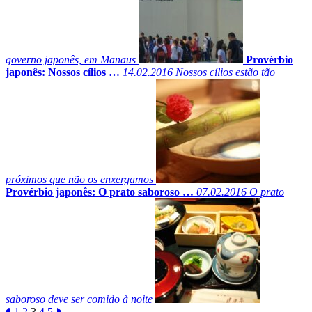
governo japonês, em Manaus
Provérbio
japonês: Nossos cílios …
14.02.2016
Nossos cílios estão tão
próximos que não os enxergamos
Provérbio japonês: O prato saboroso …
07.02.2016
O prato
saboroso deve ser comido à noite
1
2
3
4
5