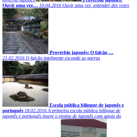
Ouvir uma vez…
10.04.2016
Ouvir uma vez, entender dez vezes
Provérbio japonês: O falcão …
21.02.2016
O falcão inteligente esconde as garras
Escola pública bilíngue de japonês e
português
18.02.2016
A primeira escola pública bilíngue de
japonês e português insere o ensino de japonês com apoio do