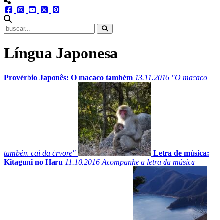
menu redes social
facebook
instagram
youtube
twitter
pinterest
abrir busca no site
Língua Japonesa
Provérbio Japonês: O macaco também
13.11.2016
"O macaco
também cai da árvore"
Letra de música:
Kitaguni no Haru
11.10.2016
Acompanhe a letra da música