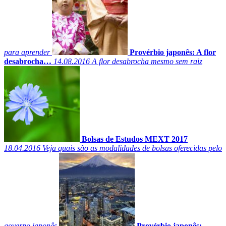
para aprender
Provérbio japonês: A flor
desabrocha…
14.08.2016
A flor desabrocha mesmo sem raiz
Bolsas de Estudos MEXT 2017
18.04.2016
Veja quais são as modalidades de bolsas oferecidas pelo
governo japonês
Provérbio japonês: