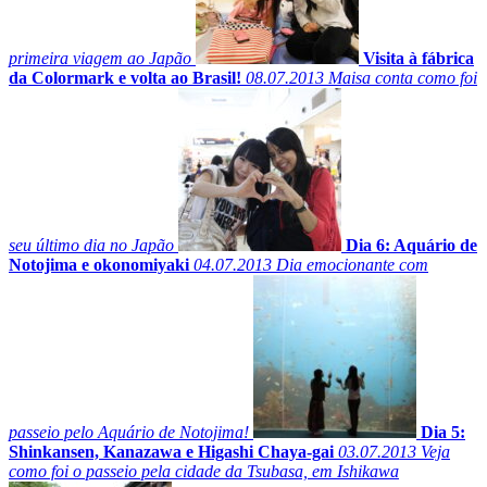
primeira viagem ao Japão
Visita à fábrica
da Colormark e volta ao Brasil!
08.07.2013
Maisa conta como foi
seu último dia no Japão
Dia 6: Aquário de
Notojima e okonomiyaki
04.07.2013
Dia emocionante com
passeio pelo Aquário de Notojima!
Dia 5:
Shinkansen, Kanazawa e Higashi Chaya-gai
03.07.2013
Veja
como foi o passeio pela cidade da Tsubasa, em Ishikawa