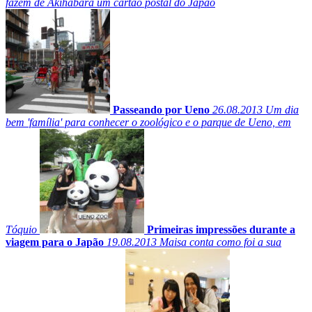
fazem de Akihabara um cartão postal do Japão
Passeando por Ueno
26.08.2013
Um dia
bem 'família' para conhecer o zoológico e o parque de Ueno, em
Tóquio
Primeiras impressões durante a
viagem para o Japão
19.08.2013
Maisa conta como foi a sua