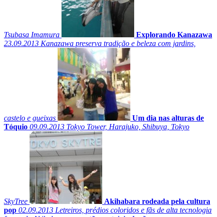
Tsubasa Imamura
Explorando Kanazawa
23.09.2013
Kanazawa preserva tradição e beleza com jardins,
castelo e gueixas
Um dia nas alturas de
Tóquio
09.09.2013
Tokyo Tower, Harajuko, Shibuya, Tokyo
SkyTree
Akihabara rodeada pela cultura
pop
02.09.2013
Letreiros, prédios coloridos e fãs de alta tecnologia