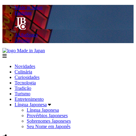
Made in Japan
Hashitag
AkibaSpace
Agenda
Made in Japan
menu
Novidades
Culinária
Curiosidades
Tecnologia
Tradição
Turismo
Entretenimento
Língua Japonesa
Língua Japonesa
Provérbios Japoneses
Sobrenomes Japoneses
Seu Nome em Japonês