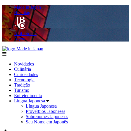
Made in Japan
Hashitag
AkibaSpace
Agenda
Made in Japan
menu
Novidades
Culinária
Curiosidades
Tecnologia
Tradição
Turismo
Entretenimento
Língua Japonesa
Língua Japonesa
Provérbios Japoneses
Sobrenomes Japoneses
Seu Nome em Japonês