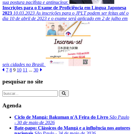
sua postura pacifista e antinuclear.
Inscrições para o Exame de Proficiência em Língua Japonesa
2023
10.03.2023
As inscrições para o JPLT podem ser feitas até o
dia 10 de abril de 2023 e o exame será aplicado em 2 de julho em
seis cidades no Brasil.
7
8
9
10
11
...
30
pesquisar no site
Agenda
Ciclo de Mangá: Bakuman n'A Feira do Livro
São Paulo
- 30 de maio de 2026
Bate-papo: Clássicos do Mangá e a influência nos autores
nacionais
São Paulo - 24 de maio de 2026