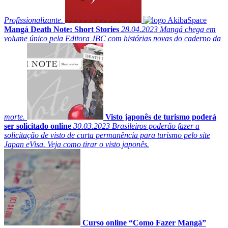
Profissionalizante.
Mangá Death Note: Short Stories
28.04.2023
Mangá chega em
volume único pela Editora JBC com histórias novas do caderno da
morte.
Visto japonês de turismo poderá
ser solicitado online
30.03.2023
Brasileiros poderão fazer a
solicitação de visto de curta permanência para turismo pelo site
Japan eVisa. Veja como tirar o visto japonês.
Curso online “Como Fazer Mangá”