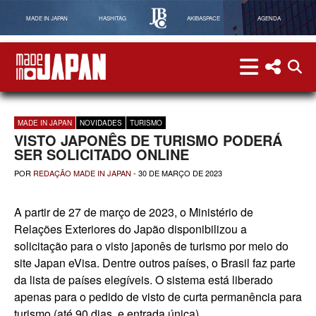
MADE IN JAPAN
HASHITAG
AKIBASPACE
AGENDA
menu
menu red
abri
Made in Japan
MADE IN JAPAN
NOVIDADES
TURISMO
VISTO JAPONÊS DE TURISMO PODERÁ
SER SOLICITADO ONLINE
POR
REDAÇÃO MADE IN JAPAN
-
30 DE MARÇO DE 2023
A partir de 27 de março de 2023, o Ministério de
Relações Exteriores do Japão disponibilizou a
solicitação para o visto japonês de turismo por meio do
site Japan eVisa. Dentre outros países, o Brasil faz parte
da lista de países elegíveis. O sistema está liberado
apenas para o pedido de visto de curta permanência para
turismo (até 90 dias, e entrada única).