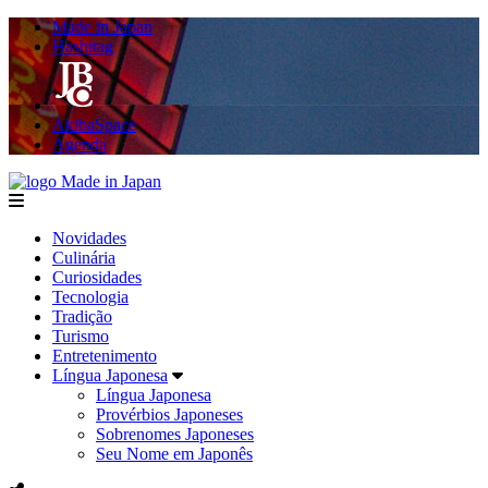
Made in Japan
Hashitag
AkibaSpace
Agenda
Made in Japan
menu
Novidades
Culinária
Curiosidades
Tecnologia
Tradição
Turismo
Entretenimento
Língua Japonesa
Língua Japonesa
Provérbios Japoneses
Sobrenomes Japoneses
Seu Nome em Japonês