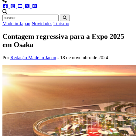
menu redes social
facebook
instagram
youtube
twitter
pinterest
abrir busca no site
Made in Japan
Novidades
Turismo
Contagem regressiva para a Expo 2025
em Osaka
Por
Redação Made in Japan
-
18 de novembro de 2024