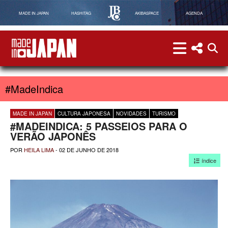
MADE IN JAPAN
HASHITAG
AKIBASPACE
AGENDA
menu
menu red
abri
Made in Japan
#MadeIndica
MADE IN JAPAN
CULTURA JAPONESA
NOVIDADES
TURISMO
#MADEINDICA: 5 PASSEIOS PARA O
VERÃO JAPONÊS
POR
HEILA LIMA
-
02 DE JUNHO DE 2018
índice