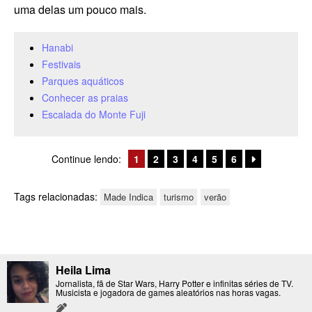
uma delas um pouco mais.
Hanabi
Festivais
Parques aquáticos
Conhecer as praias
Escalada do Monte Fuji
Continue lendo:
1
2
3
4
5
6
Tags relacionadas:
Made Indica
turismo
verão
Heila Lima
Jornalista, fã de Star Wars, Harry Potter e infinitas séries de TV.
Musicista e jogadora de games aleatórios nas horas vagas.