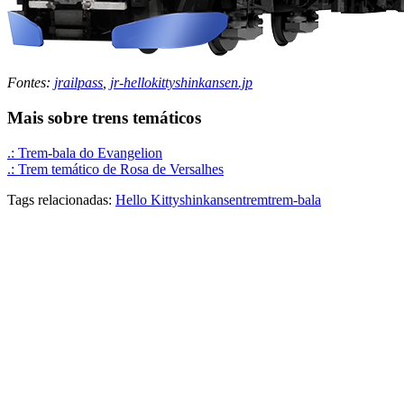
Fontes:
jrailpass
,
jr-hellokittyshinkansen.jp
Mais sobre trens temáticos
.: Trem-bala do Evangelion
.: Trem temático de Rosa de Versalhes
Tags relacionadas:
Hello Kitty
shinkansen
trem
trem-bala