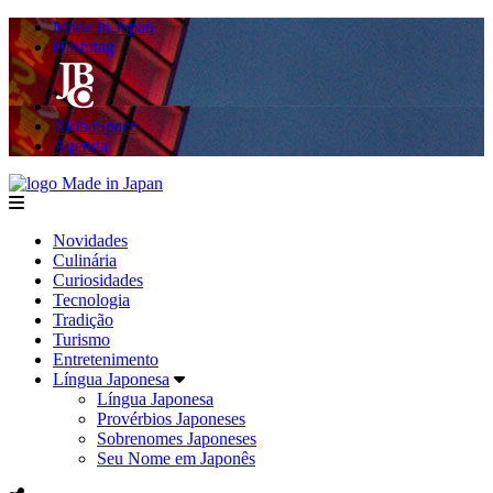
Made in Japan
Hashitag
AkibaSpace
Agenda
Made in Japan
menu
Novidades
Culinária
Curiosidades
Tecnologia
Tradição
Turismo
Entretenimento
Língua Japonesa
Língua Japonesa
Provérbios Japoneses
Sobrenomes Japoneses
Seu Nome em Japonês