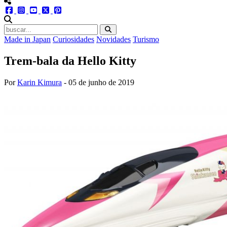
menu redes social
facebook
instagram
youtube
twitter
pinterest
abrir busca no site
Made in Japan
Curiosidades
Novidades
Turismo
Trem-bala da Hello Kitty
Por
Karin Kimura
-
05 de junho de 2019