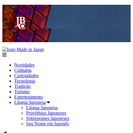
Made in Japan
Hashitag
AkibaSpace
Agenda
Made in Japan
menu
Novidades
Culinária
Curiosidades
Tecnologia
Tradição
Turismo
Entretenimento
Língua Japonesa
Língua Japonesa
Provérbios Japoneses
Sobrenomes Japoneses
Seu Nome em Japonês