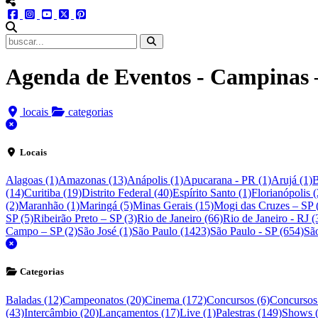
menu redes social
facebook
instagram
youtube
twitter
pinterest
abrir busca no site
Agenda de Eventos - Campinas 
locais
categorias
fechar
Locais
Alagoas (1)
Amazonas (13)
Anápolis (1)
Apucarana - PR (1)
Arujá (1)
B
(14)
Curitiba (19)
Distrito Federal (40)
Espírito Santo (1)
Florianópolis (
(2)
Maranhão (1)
Maringá (5)
Minas Gerais (15)
Mogi das Cruzes – SP 
SP (5)
Ribeirão Preto – SP (3)
Rio de Janeiro (66)
Rio de Janeiro - RJ (
Campo – SP (2)
São José (1)
São Paulo (1423)
São Paulo - SP (654)
Sã
fechar
Categorias
Baladas (12)
Campeonatos (20)
Cinema (172)
Concursos (6)
Concursos
(43)
Intercâmbio (20)
Lançamentos (17)
Live (1)
Palestras (149)
Shows 