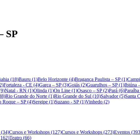
– SP
ahia (18)
Bauru (1)
Belo Horizonte (4)
Bragança Paulista – SP (1)
Campi
2)
Fortaleza - CE (4)
Garça – SP (3)
Goiás (2)
Guarulhos – SP (1)
Ibiúna 
(9)
Natal - RN (1)
Olinda (1)
On Line (1)
Osasco – SP (2)
Pará (6)
Paraíba
38)
Rio Grande do Norte (1)
Rio Grande do Sul (10)
Salvador (5)
Santa C
o Roque – SP (4)
Sergipe (1)
Suzano - SP (1)
Vinhedo (2)
 (34)
Cursos e Workshops (127)
Cursos e Workshops (273)
Eventos (393
(162)
Teatro (66)