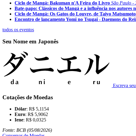
Ciclo de Mangá: Bakuman n'A Feira do Livro
São Paulo - 
Bate-papo: Clássicos do Mangá e a influência nos autores n
Ciclo de Mangá: Os Gatos do Louvre, de Taiyo Matsumoto
Encontro de lançamento Yomi no Tsugai - Daemons do Re
todos os eventos
Seu Nome em Japonês
Escreva se
Cotações de Moedas
Dólar
: R$ 5,1154
Euro
: R$ 5,9062
Iene
: R$ 0,0325
Fonte: BCB (05/08/2026)
Conversor de Moedas