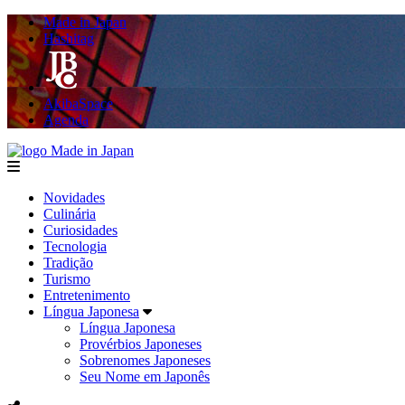
Made in Japan
Hashitag
AkibaSpace
Agenda
Made in Japan
menu
Novidades
Culinária
Curiosidades
Tecnologia
Tradição
Turismo
Entretenimento
Língua Japonesa
Língua Japonesa
Provérbios Japoneses
Sobrenomes Japoneses
Seu Nome em Japonês