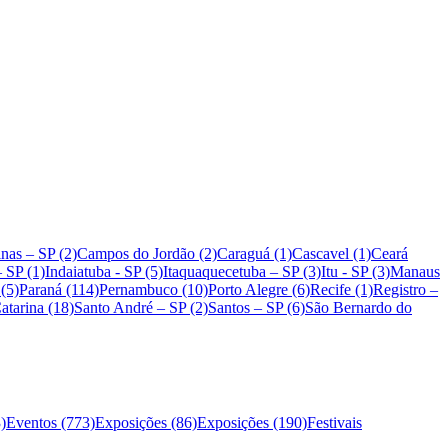
nas – SP (2)
Campos do Jordão (2)
Caraguá (1)
Cascavel (1)
Ceará
– SP (1)
Indaiatuba - SP (5)
Itaquaquecetuba – SP (3)
Itu - SP (3)
Manaus
 (5)
Paraná (114)
Pernambuco (10)
Porto Alegre (6)
Recife (1)
Registro –
atarina (18)
Santo André – SP (2)
Santos – SP (6)
São Bernardo do
)
Eventos (773)
Exposições (86)
Exposições (190)
Festivais