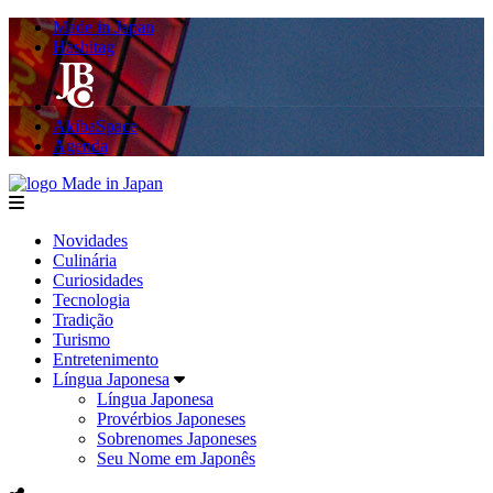
Made in Japan
Hashitag
AkibaSpace
Agenda
Made in Japan
menu
Novidades
Culinária
Curiosidades
Tecnologia
Tradição
Turismo
Entretenimento
Língua Japonesa
Língua Japonesa
Provérbios Japoneses
Sobrenomes Japoneses
Seu Nome em Japonês