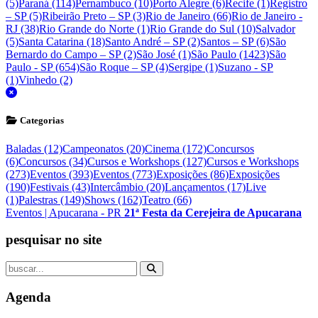
(5)
Paraná (114)
Pernambuco (10)
Porto Alegre (6)
Recife (1)
Registro
– SP (5)
Ribeirão Preto – SP (3)
Rio de Janeiro (66)
Rio de Janeiro -
RJ (38)
Rio Grande do Norte (1)
Rio Grande do Sul (10)
Salvador
(5)
Santa Catarina (18)
Santo André – SP (2)
Santos – SP (6)
São
Bernardo do Campo – SP (2)
São José (1)
São Paulo (1423)
São
Paulo - SP (654)
São Roque – SP (4)
Sergipe (1)
Suzano - SP
(1)
Vinhedo (2)
fechar
Categorias
Baladas (12)
Campeonatos (20)
Cinema (172)
Concursos
(6)
Concursos (34)
Cursos e Workshops (127)
Cursos e Workshops
(273)
Eventos (393)
Eventos (773)
Exposições (86)
Exposições
(190)
Festivais (43)
Intercâmbio (20)
Lançamentos (17)
Live
(1)
Palestras (149)
Shows (162)
Teatro (66)
Eventos
|
Apucarana - PR
21ª Festa da Cerejeira de Apucarana
pesquisar no site
Agenda