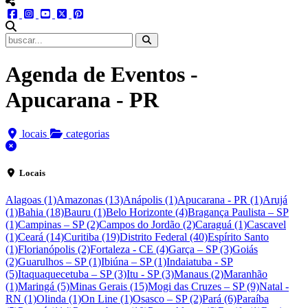
menu redes social
facebook
instagram
youtube
twitter
pinterest
abrir busca no site
Agenda de Eventos -
Apucarana - PR
locais
categorias
fechar
Locais
Alagoas (1)
Amazonas (13)
Anápolis (1)
Apucarana - PR (1)
Arujá
(1)
Bahia (18)
Bauru (1)
Belo Horizonte (4)
Bragança Paulista – SP
(1)
Campinas – SP (2)
Campos do Jordão (2)
Caraguá (1)
Cascavel
(1)
Ceará (14)
Curitiba (19)
Distrito Federal (40)
Espírito Santo
(1)
Florianópolis (2)
Fortaleza - CE (4)
Garça – SP (3)
Goiás
(2)
Guarulhos – SP (1)
Ibiúna – SP (1)
Indaiatuba - SP
(5)
Itaquaquecetuba – SP (3)
Itu - SP (3)
Manaus (2)
Maranhão
(1)
Maringá (5)
Minas Gerais (15)
Mogi das Cruzes – SP (9)
Natal -
RN (1)
Olinda (1)
On Line (1)
Osasco – SP (2)
Pará (6)
Paraíba