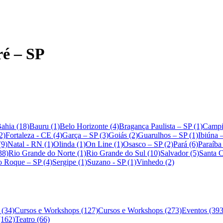
ré – SP
ahia (18)
Bauru (1)
Belo Horizonte (4)
Bragança Paulista – SP (1)
Campi
2)
Fortaleza - CE (4)
Garça – SP (3)
Goiás (2)
Guarulhos – SP (1)
Ibiúna 
(9)
Natal - RN (1)
Olinda (1)
On Line (1)
Osasco – SP (2)
Pará (6)
Paraíba
38)
Rio Grande do Norte (1)
Rio Grande do Sul (10)
Salvador (5)
Santa C
o Roque – SP (4)
Sergipe (1)
Suzano - SP (1)
Vinhedo (2)
 (34)
Cursos e Workshops (127)
Cursos e Workshops (273)
Eventos (393
(162)
Teatro (66)