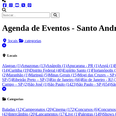
menu redes social
facebook
instagram
youtube
twitter
pinterest
abrir busca no site
Agenda de Eventos - Santo And
locais
categorias
fechar
Locais
Alagoas (1)
Amazonas (13)
Anápolis (1)
Apucarana - PR (1)
Arujá (1)
B
(14)
Curitiba (19)
Distrito Federal (40)
Espírito Santo (1)
Florianópolis (
(2)
Maranhão (1)
Maringá (5)
Minas Gerais (15)
Mogi das Cruzes – SP 
SP (5)
Ribeirão Preto – SP (3)
Rio de Janeiro (66)
Rio de Janeiro - RJ (
Campo – SP (2)
São José (1)
São Paulo (1423)
São Paulo - SP (654)
Sã
fechar
Categorias
Baladas (12)
Campeonatos (20)
Cinema (172)
Concursos (6)
Concursos
(43)
Intercâmbio (20)
Lançamentos (17)
Live (1)
Palestras (149)
Shows 