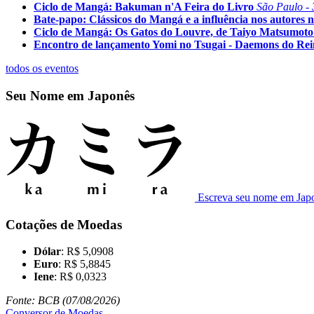
Ciclo de Mangá: Bakuman n'A Feira do Livro
São Paulo - 
Bate-papo: Clássicos do Mangá e a influência nos autores n
Ciclo de Mangá: Os Gatos do Louvre, de Taiyo Matsumoto
Encontro de lançamento Yomi no Tsugai - Daemons do Re
todos os eventos
Seu Nome em Japonês
Escreva seu nome em Jap
Cotações de Moedas
Dólar
: R$ 5,0908
Euro
: R$ 5,8845
Iene
: R$ 0,0323
Fonte: BCB (07/08/2026)
Conversor de Moedas