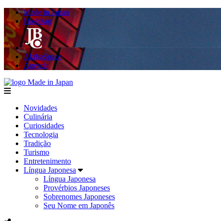
Made in Japan
Hashitag
AkibaSpace
Agenda
Made in Japan
menu
Novidades
Culinária
Curiosidades
Tecnologia
Tradição
Turismo
Entretenimento
Língua Japonesa
Língua Japonesa
Provérbios Japoneses
Sobrenomes Japoneses
Seu Nome em Japonês