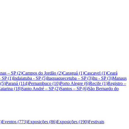
nas – SP (2)
Campos do Jordão (2)
Caraguá (1)
Cascavel (1)
Ceará
– SP (1)
Indaiatuba - SP (5)
Itaquaquecetuba – SP (3)
Itu - SP (3)
Manaus
 (5)
Paraná (114)
Pernambuco (10)
Porto Alegre (6)
Recife (1)
Registro –
atarina (18)
Santo André – SP (2)
Santos – SP (6)
São Bernardo do
)
Eventos (773)
Exposições (86)
Exposições (190)
Festivais