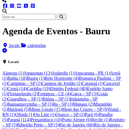
menu redes social
facebook
instagram
youtube
twitter
pinterest
abrir busca no site
Agenda de Eventos - Bauru
locais
categorias
fechar
Locais
Alagoas (1)
Amazonas (13)
Anápolis (1)
Apucarana - PR (1)
Arujá
(1)
Bahia (18)
Bauru (1)
Belo Horizonte (4)
Bragança Paulista – SP
(1)
Campinas – SP (2)
Campos do Jordão (2)
Caraguá (1)
Cascavel
(1)
Ceará (14)
Curitiba (19)
Distrito Federal (40)
Espírito Santo
(1)
Florianópolis (2)
Fortaleza - CE (4)
Garça – SP (3)
Goiás
(2)
Guarulhos – SP (1)
Ibiúna – SP (1)
Indaiatuba - SP
(5)
Itaquaquecetuba – SP (3)
Itu - SP (3)
Manaus (2)
Maranhão
(1)
Maringá (5)
Minas Gerais (15)
Mogi das Cruzes – SP (9)
Natal -
RN (1)
Olinda (1)
On Line (1)
Osasco – SP (2)
Pará (6)
Paraíba
(5)
Paraná (114)
Pernambuco (10)
Porto Alegre (6)
Recife (1)
Registro
– SP (5)
Ribeirão Preto – SP (3)
Rio de Janeiro (66)
Rio de Janeiro -