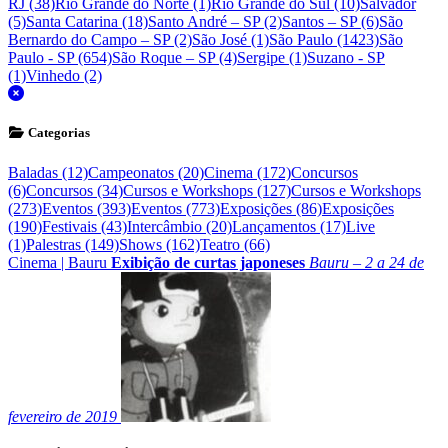
RJ (38)
Rio Grande do Norte (1)
Rio Grande do Sul (10)
Salvador
(5)
Santa Catarina (18)
Santo André – SP (2)
Santos – SP (6)
São
Bernardo do Campo – SP (2)
São José (1)
São Paulo (1423)
São
Paulo - SP (654)
São Roque – SP (4)
Sergipe (1)
Suzano - SP
(1)
Vinhedo (2)
fechar
Categorias
Baladas (12)
Campeonatos (20)
Cinema (172)
Concursos
(6)
Concursos (34)
Cursos e Workshops (127)
Cursos e Workshops
(273)
Eventos (393)
Eventos (773)
Exposições (86)
Exposições
(190)
Festivais (43)
Intercâmbio (20)
Lançamentos (17)
Live
(1)
Palestras (149)
Shows (162)
Teatro (66)
Cinema
|
Bauru
Exibição de curtas japoneses
Bauru – 2 a 24 de
fevereiro de 2019