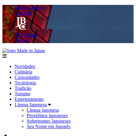
Made in Japan
Hashitag
AkibaSpace
Agenda
Made in Japan
menu
Novidades
Culinária
Curiosidades
Tecnologia
Tradição
Turismo
Entretenimento
Língua Japonesa
Língua Japonesa
Provérbios Japoneses
Sobrenomes Japoneses
Seu Nome em Japonês