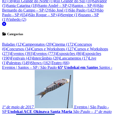
RJ (38)
Rio Grande do Norte (1)
Rio Grande do Sul (10)
Salvador
(5)
Santa Catarina (18)
Santo André – SP (2)
Santos – SP (6)
São
Bernardo do Campo – SP (2)
São José (1)
São Paulo (1423)
São
Paulo - SP (654)
São Roque – SP (4)
Sergipe (1)
Suzano - SP
(1)
Vinhedo (2)
fechar
Categorias
Baladas (12)
Campeonatos (20)
Cinema (172)
Concursos
(6)
Concursos (34)
Cursos e Workshops (127)
Cursos e Workshops
(273)
Eventos (393)
Eventos (773)
Exposições (86)
Exposições
(190)
Festivais (43)
Intercâmbio (20)
Lançamentos (17)
Live
(1)
Palestras (149)
Shows (162)
Teatro (66)
Eventos
|
Santos – SP
/
São Paulo
65º Undokai em Santos
Santos -
1º de maio de 2017
Eventos
|
São Paulo -
SP
Undokai ACE Okinawa Santa Maria
São Paulo – 1º de maio