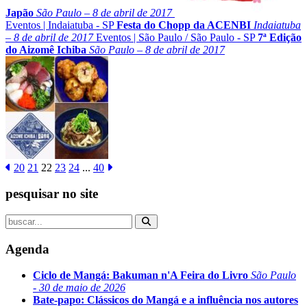
Japão
São Paulo – 8 de abril de 2017
Eventos
|
Indaiatuba - SP
Festa do Chopp da ACENBI
Indaiatuba
– 8 de abril de 2017
Eventos
|
São Paulo
/
São Paulo - SP
7ª Edição
do Aizomê Ichiba
São Paulo – 8 de abril de 2017
20
21
22
23
24
...
40
pesquisar no site
Agenda
Ciclo de Mangá: Bakuman n'A Feira do Livro
São Paulo
- 30 de maio de 2026
Bate-papo: Clássicos do Mangá e a influência nos autores