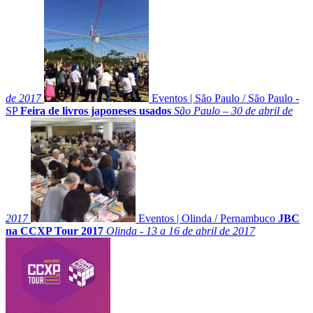
de 2017
Eventos
|
São Paulo
/
São Paulo -
SP
Feira de livros japoneses usados
São Paulo – 30 de abril de
2017
Eventos
|
Olinda
/
Pernambuco
JBC
na CCXP Tour 2017
Olinda - 13 a 16 de abril de 2017