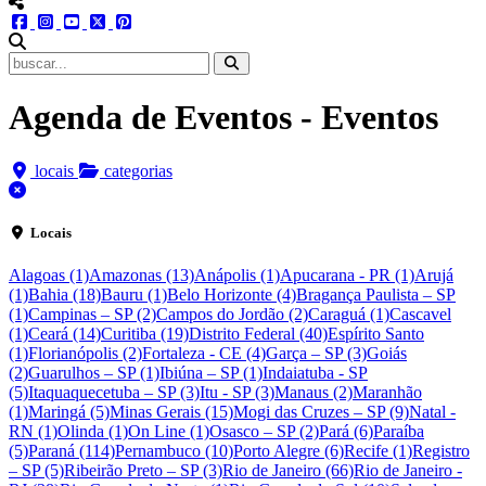
menu redes social
facebook
instagram
youtube
twitter
pinterest
abrir busca no site
Agenda de Eventos - Eventos
locais
categorias
fechar
Locais
Alagoas (1)
Amazonas (13)
Anápolis (1)
Apucarana - PR (1)
Arujá
(1)
Bahia (18)
Bauru (1)
Belo Horizonte (4)
Bragança Paulista – SP
(1)
Campinas – SP (2)
Campos do Jordão (2)
Caraguá (1)
Cascavel
(1)
Ceará (14)
Curitiba (19)
Distrito Federal (40)
Espírito Santo
(1)
Florianópolis (2)
Fortaleza - CE (4)
Garça – SP (3)
Goiás
(2)
Guarulhos – SP (1)
Ibiúna – SP (1)
Indaiatuba - SP
(5)
Itaquaquecetuba – SP (3)
Itu - SP (3)
Manaus (2)
Maranhão
(1)
Maringá (5)
Minas Gerais (15)
Mogi das Cruzes – SP (9)
Natal -
RN (1)
Olinda (1)
On Line (1)
Osasco – SP (2)
Pará (6)
Paraíba
(5)
Paraná (114)
Pernambuco (10)
Porto Alegre (6)
Recife (1)
Registro
– SP (5)
Ribeirão Preto – SP (3)
Rio de Janeiro (66)
Rio de Janeiro -