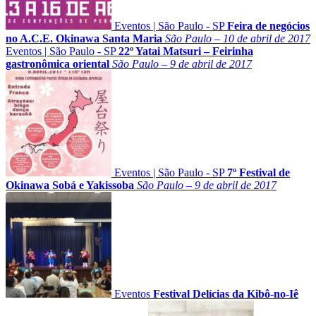
Eventos
|
São Paulo - SP
Feira de negócios
no A.C.E. Okinawa Santa Maria
São Paulo – 10 de abril de 2017
Eventos
|
São Paulo - SP
22º Yatai Matsuri – Feirinha
gastronômica oriental
São Paulo – 9 de abril de 2017
Eventos
|
São Paulo - SP
7º Festival de
Okinawa Sobá e Yakissoba
São Paulo – 9 de abril de 2017
Eventos
Festival Delícias da Kibô-no-Iê