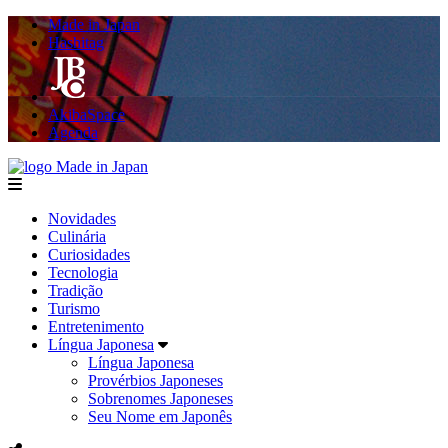
Made in Japan
Hashitag
AkibaSpace
Agenda
Made in Japan
menu
Novidades
Culinária
Curiosidades
Tecnologia
Tradição
Turismo
Entretenimento
Língua Japonesa
Língua Japonesa
Provérbios Japoneses
Sobrenomes Japoneses
Seu Nome em Japonês