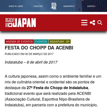
MADE IN JAPAN
HASHITAG
AKIBASPACE
AGENDA
menu
menu red
abri
Made in Japan
AGENDA DE EVENTOS
EVENTOS
INDAIATUBA - SP
FESTA DO CHOPP DA ACENBI
PUBLICADO EM
30 DE MARÇO DE 2017
Indaiatuba – 8 de abril de 2017
A cultura japonesa, assim como o ambiente familiar e um
mix de culinária oriental e ocidental são os pontos de
destaque da
27ª Festa do Chopp de Indaiatuba
,
tradicional evento que será realizado pela ACENBI
(Associação Cultural, Esportiva Nipo-Brasileira de
Indaiatuba), em parceria com a prefeitura do município,