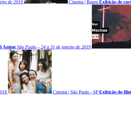
eiro de 2019
Cinema
|
Bauru
Exibição de cur
ô Anime
São Paulo – 24 a 31 de janeiro de 2019
2018
Cinema
|
São Paulo - SP
Exibição do fil