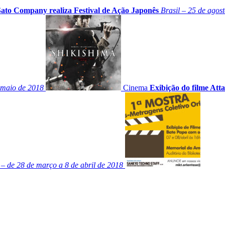
Sato Company realiza Festival de Ação Japonês
Brasil – 25 de agos
e maio de 2018
Cinema
Exibição do filme Att
– de 28 de março a 8 de abril de 2018