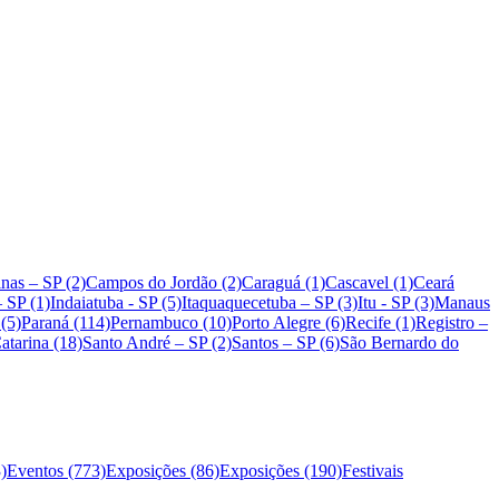
nas – SP (2)
Campos do Jordão (2)
Caraguá (1)
Cascavel (1)
Ceará
– SP (1)
Indaiatuba - SP (5)
Itaquaquecetuba – SP (3)
Itu - SP (3)
Manaus
 (5)
Paraná (114)
Pernambuco (10)
Porto Alegre (6)
Recife (1)
Registro –
atarina (18)
Santo André – SP (2)
Santos – SP (6)
São Bernardo do
)
Eventos (773)
Exposições (86)
Exposições (190)
Festivais