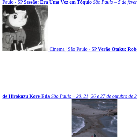
Paulo - SP
Sessão: Era Uma Vez em Tóquio
São Paulo – 5 de fever
Cinema
|
São Paulo - SP
Verão Otaku: Rob
de Hirokazu Kore-Eda
São Paulo – 20, 21, 26 e 27 de outubro de 