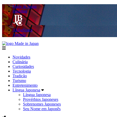
Made in Japan
Hashitag
AkibaSpace
Agenda
Made in Japan
menu
Novidades
Culinária
Curiosidades
Tecnologia
Tradição
Turismo
Entretenimento
Língua Japonesa
Língua Japonesa
Provérbios Japoneses
Sobrenomes Japoneses
Seu Nome em Japonês