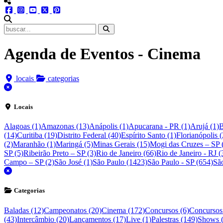
menu redes social
facebook
instagram
youtube
twitter
pinterest
abrir busca no site
Agenda de Eventos - Cinema
locais
categorias
fechar
Locais
Alagoas (1)
Amazonas (13)
Anápolis (1)
Apucarana - PR (1)
Arujá (1)
B
(14)
Curitiba (19)
Distrito Federal (40)
Espírito Santo (1)
Florianópolis (
(2)
Maranhão (1)
Maringá (5)
Minas Gerais (15)
Mogi das Cruzes – SP 
SP (5)
Ribeirão Preto – SP (3)
Rio de Janeiro (66)
Rio de Janeiro - RJ (
Campo – SP (2)
São José (1)
São Paulo (1423)
São Paulo - SP (654)
Sã
fechar
Categorias
Baladas (12)
Campeonatos (20)
Cinema (172)
Concursos (6)
Concursos
(43)
Intercâmbio (20)
Lançamentos (17)
Live (1)
Palestras (149)
Shows 