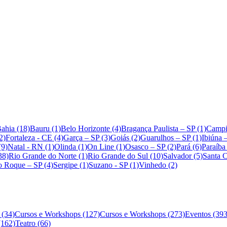
ahia (18)
Bauru (1)
Belo Horizonte (4)
Bragança Paulista – SP (1)
Campi
2)
Fortaleza - CE (4)
Garça – SP (3)
Goiás (2)
Guarulhos – SP (1)
Ibiúna 
(9)
Natal - RN (1)
Olinda (1)
On Line (1)
Osasco – SP (2)
Pará (6)
Paraíba
38)
Rio Grande do Norte (1)
Rio Grande do Sul (10)
Salvador (5)
Santa C
o Roque – SP (4)
Sergipe (1)
Suzano - SP (1)
Vinhedo (2)
 (34)
Cursos e Workshops (127)
Cursos e Workshops (273)
Eventos (393
(162)
Teatro (66)