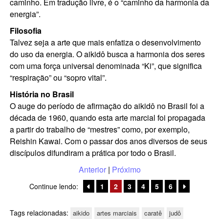
caminho. Em tradução livre, é o “caminho da harmonia da
energia”.
Filosofia
Talvez seja a arte que mais enfatiza o desenvolvimento
do uso da energia. O aikidô busca a harmonia dos seres
com uma força universal denominada “Ki”, que significa
“respiração” ou “sopro vital”.
História no Brasil
O auge do período de afirmação do aikidô no Brasil foi a
década de 1960, quando esta arte marcial foi propagada
a partir do trabalho de “mestres” como, por exemplo,
Reishin Kawai. Com o passar dos anos diversos de seus
discípulos difundiram a prática por todo o Brasil.
Anterior
|
Próximo
Continue lendo:
1
2
3
4
5
6
Tags relacionadas:
aikido
artes marciais
caratê
judô