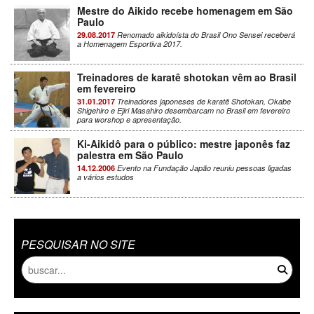
Mestre do Aikido recebe homenagem em São
Paulo
29.08.2017
Renomado aikidoísta do Brasil Ono Sensei receberá
a Homenagem Esportiva 2017.
Treinadores de karatê shotokan vêm ao Brasil
em fevereiro
31.01.2017
Treinadores japoneses de karatê Shotokan, Okabe
Shigehiro e Ejiri Masahiro desembarcam no Brasil em fevereiro
para worshop e apresentação.
Ki-Aikidô para o público: mestre japonês faz
palestra em São Paulo
14.12.2006
Evento na Fundação Japão reuniu pessoas ligadas
a vários estudos
PESQUISAR NO SITE