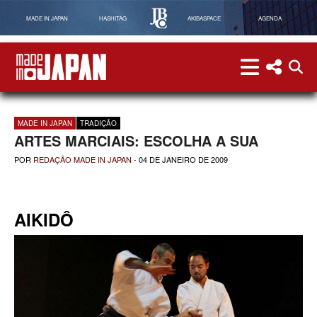
MADE IN JAPAN
HASHITAG
AKIBASPACE
AGENDA
menu
menu red
abri
Made in Japan
MADE IN JAPAN
TRADIÇÃO
ARTES MARCIAIS: ESCOLHA A SUA
POR
REDAÇÃO MADE IN JAPAN
-
04 DE JANEIRO DE 2009
AIKIDÔ