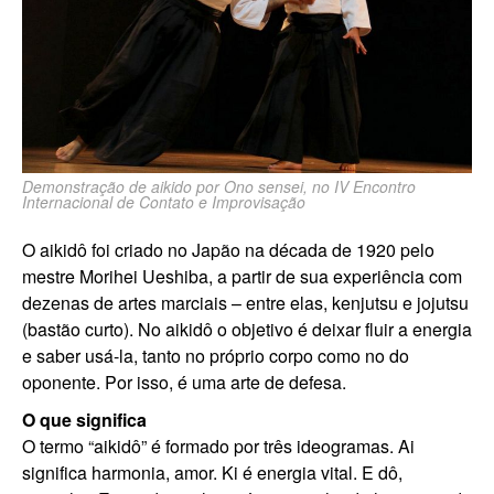
Demonstração de aikido por Ono sensei, no IV Encontro
Internacional de Contato e Improvisação
O aikidô foi criado no Japão na década de 1920 pelo
mestre Morihei Ueshiba, a partir de sua experiência com
dezenas de artes marciais – entre elas, kenjutsu e jojutsu
(bastão curto). No aikidô o objetivo é deixar fluir a energia
e saber usá-la, tanto no próprio corpo como no do
oponente. Por isso, é uma arte de defesa.
O que significa
O termo “aikidô” é formado por três ideogramas. Ai
significa harmonia, amor. Ki é energia vital. E dô,