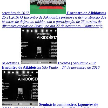
setembro de 2017
Encontro de Aikidoístas
25.11.2016
O Encontro de Aikidoístas promove a demonstração das
técnicas de defesa do aikido com a participação de 25 mestres de
diferentes escolas do Brasil, no dia 27 de novembro. Clique e veja
os detalhes.
Eventos
|
São Paulo - SP
Encontro de Aikidoístas
São Paulo – 27 de novembro de 2016
Seminário com mestres japoneses de