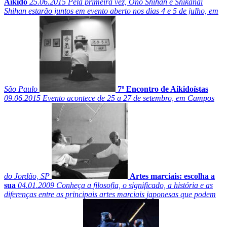
Aikido
25.06.2015
Pela primeira vez, Ono Shihan e Shikanai
Shihan estarão juntos em evento aberto nos dias 4 e 5 de julho, em
São Paulo
7º Encontro de Aikidoístas
09.06.2015
Evento acontece de 25 a 27 de setembro, em Campos
do Jordão, SP
Artes marciais: escolha a
sua
04.01.2009
Conheça a filosofia, o significado, a história e as
diferenças entre as principais artes marciais japonesas que podem