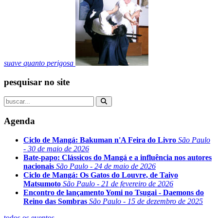
suave quanto perigosa
pesquisar no site
Agenda
Ciclo de Mangá: Bakuman n'A Feira do Livro
São Paulo
- 30 de maio de 2026
Bate-papo: Clássicos do Mangá e a influência nos autores
nacionais
São Paulo - 24 de maio de 2026
Ciclo de Mangá: Os Gatos do Louvre, de Taiyo
Matsumoto
São Paulo - 21 de fevereiro de 2026
Encontro de lançamento Yomi no Tsugai - Daemons do
Reino das Sombras
São Paulo - 15 de dezembro de 2025
todos os eventos