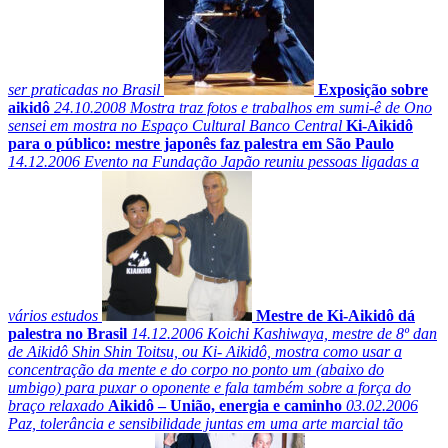
ser praticadas no Brasil
Exposição sobre
aikidô
24.10.2008
Mostra traz fotos e trabalhos em sumi-ê de Ono
sensei em mostra no Espaço Cultural Banco Central
Ki-Aikidô
para o público: mestre japonês faz palestra em São Paulo
14.12.2006
Evento na Fundação Japão reuniu pessoas ligadas a
vários estudos
Mestre de Ki-Aikidô dá
palestra no Brasil
14.12.2006
Koichi Kashiwaya, mestre de 8º dan
de Aikidô Shin Shin Toitsu, ou Ki- Aikidô, mostra como usar a
concentração da mente e do corpo no ponto um (abaixo do
umbigo) para puxar o oponente e fala também sobre a força do
braço relaxado
Aikidô – União, energia e caminho
03.02.2006
Paz, tolerância e sensibilidade juntas em uma arte marcial tão