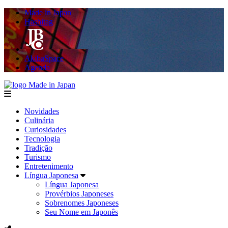
Made in Japan
Hashitag
AkibaSpace
Agenda
Made in Japan
menu
Novidades
Culinária
Curiosidades
Tecnologia
Tradição
Turismo
Entretenimento
Língua Japonesa
Língua Japonesa
Provérbios Japoneses
Sobrenomes Japoneses
Seu Nome em Japonês