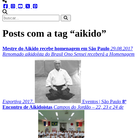
menu redes social
facebook
instagram
youtube
twitter
pinterest
abrir busca no site
Posts com a tag “aikido”
Mestre do Aikido recebe homenagem em São Paulo
29.08.2017
Renomado aikidoísta do Brasil Ono Sensei receberá a Homenagem
Esportiva 2017.
Eventos
|
São Paulo
8º
Encontro de Aikidoístas
Campos do Jordão – 22, 23 e 24 de