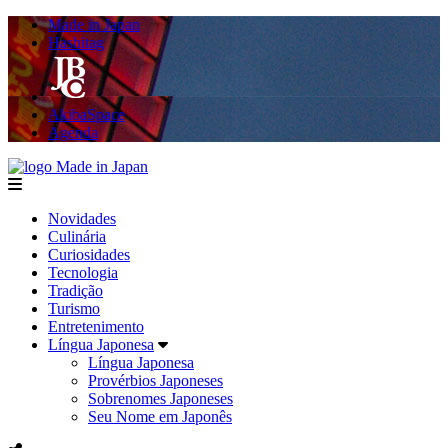
Made in Japan
Hashitag
AkibaSpace
Agenda
Made in Japan
menu
Novidades
Culinária
Curiosidades
Tecnologia
Tradição
Turismo
Entretenimento
Língua Japonesa
Língua Japonesa
Provérbios Japoneses
Sobrenomes Japoneses
Seu Nome em Japonês