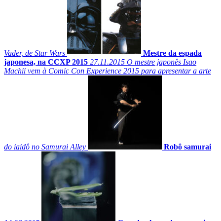
Vader, de Star Wars
Mestre da espada
japonesa, na CCXP 2015
27.11.2015
O mestre japonês Isao
Machii vem à Comic Con Experience 2015 para apresentar a arte
do iaidô no Samurai Alley
Robô samurai