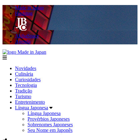
Made in Japan
Hashitag
AkibaSpace
Agenda
Made in Japan
menu
Novidades
Culinária
Curiosidades
Tecnologia
Tradição
Turismo
Entretenimento
Língua Japonesa
Língua Japonesa
Provérbios Japoneses
Sobrenomes Japoneses
Seu Nome em Japonês