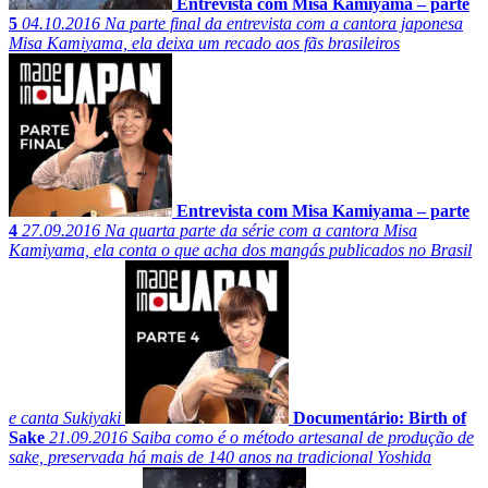
Entrevista com Misa Kamiyama – parte
5
04.10.2016
Na parte final da entrevista com a cantora japonesa
Misa Kamiyama, ela deixa um recado aos fãs brasileiros
Entrevista com Misa Kamiyama – parte
4
27.09.2016
Na quarta parte da série com a cantora Misa
Kamiyama, ela conta o que acha dos mangás publicados no Brasil
e canta Sukiyaki
Documentário: Birth of
Sake
21.09.2016
Saiba como é o método artesanal de produção de
sake, preservada há mais de 140 anos na tradicional Yoshida