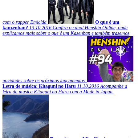
com o rapper Emicida
O que é um
kanzenban?
13.10.2016
Confira o canal Henshin Online, onde
explicamos mais sobre o que é um Kazenban e também trazemos
novidades sobre os próximos lançamentos.
Letra de música: Kitaguni no Haru
11.10.2016
Acompanhe a
letra da música Kitaguni no Haru com a Made in Japan.