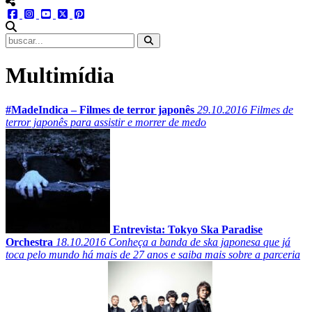
menu redes social
facebook
instagram
youtube
twitter
pinterest
abrir busca no site
Multimídia
#MadeIndica – Filmes de terror japonês
29.10.2016
Filmes de
terror japonês para assistir e morrer de medo
Entrevista: Tokyo Ska Paradise
Orchestra
18.10.2016
Conheça a banda de ska japonesa que já
toca pelo mundo há mais de 27 anos e saiba mais sobre a parceria