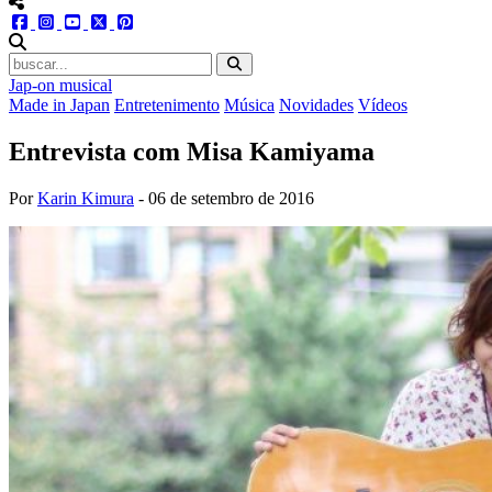
menu redes social
facebook
instagram
youtube
twitter
pinterest
abrir busca no site
Jap-on musical
Made in Japan
Entretenimento
Música
Novidades
Vídeos
Entrevista com Misa Kamiyama
Por
Karin Kimura
-
06 de setembro de 2016