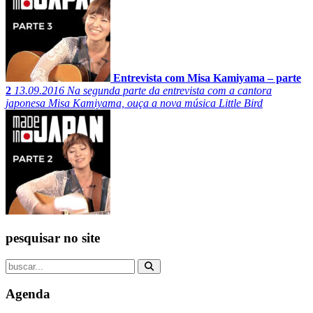
Entrevista com Misa Kamiyama – parte
2
13.09.2016
Na segunda parte da entrevista com a cantora
japonesa Misa Kamiyama, ouça a nova música Little Bird
pesquisar no site
Agenda