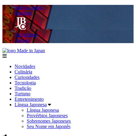
Made in Japan
Hashitag
AkibaSpace
Agenda
Made in Japan
menu
Novidades
Culinária
Curiosidades
Tecnologia
Tradição
Turismo
Entretenimento
Língua Japonesa
Língua Japonesa
Provérbios Japoneses
Sobrenomes Japoneses
Seu Nome em Japonês