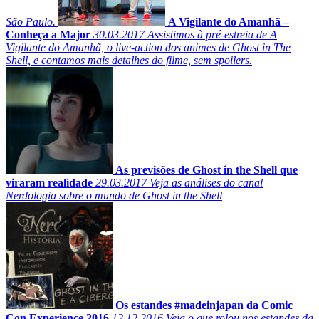
São Paulo.
A Vigilante do Amanhã –
Conheça a Major
30.03.2017
Assistimos à pré-estreia de A
Vigilante do Amanhã, o live-action dos animes de Ghost in The
Shell, e contamos mais detalhes do filme, sem spoilers.
As previsões de Ghost in the Shell que
viraram realidade
29.03.2017
Veja as análises do canal
Nerdologia sobre o mundo de Ghost in the Shell
Os estandes #madeinjapan da Comic
Con Experience 2016
12.12.2016
Veja o que rolou nos estandes da