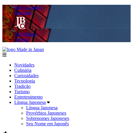
Made in Japan
Hashitag
AkibaSpace
Agenda
Made in Japan
menu
Novidades
Culinária
Curiosidades
Tecnologia
Tradição
Turismo
Entretenimento
Língua Japonesa
Língua Japonesa
Provérbios Japoneses
Sobrenomes Japoneses
Seu Nome em Japonês