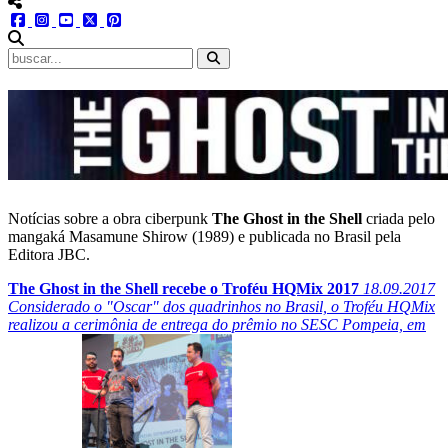
menu redes social
facebook
instagram
youtube
twitter
pinterest
abrir busca no site
Notícias sobre a obra ciberpunk
The Ghost in the Shell
criada pelo
mangaká Masamune Shirow (1989) e publicada no Brasil pela
Editora JBC.
The Ghost in the Shell recebe o Troféu HQMix 2017
18.09.2017
Considerado o "Oscar" dos quadrinhos no Brasil, o Troféu HQMix
realizou a cerimônia de entrega do prêmio no SESC Pompeia, em