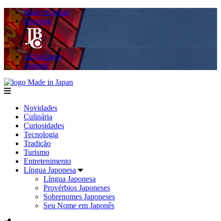
Made in Japan
Hashitag
AkibaSpace
Agenda
Made in Japan
menu
Novidades
Culinária
Curiosidades
Tecnologia
Tradição
Turismo
Entretenimento
Língua Japonesa
Língua Japonesa
Provérbios Japoneses
Sobrenomes Japoneses
Seu Nome em Japonês