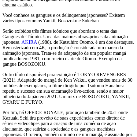
cinema asiático.
Você conhece as gangues e os delinquentes japoneses? Existem
vários tipos como os Yankii, Bosozoku e Sukeban.
Serão exibidos três filmes icônicos que abordam o tema das
Gangues de Tóquio. Uma das maiores obras-primas da animação
japonesa,
AKIRA
(1988), de Katsuhiro Otomo, é um dos destaques.
Remasterizado em 4K, a produção é considerada um marco da
animação japonesa. Trata-se da adaptação de um popular mangá
publicado em 1981, com roteiro e arte de Otomo. Exemplo da
gangue BOSOZOKU.
Outro título disponível para exibição é TOKYO REVENGERS
(2021). Adaptado do mangá de Ken Wakui, que vendeu mais de 30
milhões de exemplares, o filme dirigido por Tsutomu Hanabusa
repetiu o sucesso em sua encarnação live-action, sendo a maior
bilheteria do Japão em 2021. Um mix de BOSOZOKU, YANKII,
GYARU E FURYO.
Por fim, há OFFICE ROYALE, produção também de 2021 onde
Kazuaki Seki tira proveito de suas experiências como diretor de
séries e videoclipes para a criação de uma comédia de ação
alucinante, que satiriza a sociedade e as gangues machistas
japonesas. O roteiro, também oriundo de um mangá, é assinado por