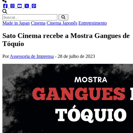
menu redes social
facebook
instagram
youtube
twitter
pinterest
abrir busca no site
Made in Japan
Cinema
Cinema Japonês
Entretenimento
Sato Cinema recebe a Mostra Gangues de
Tóquio
Por
Assessoria de Imprensa
-
28 de julho de 2023