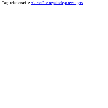
Tags relacionadas:
Akira
office royale
tokyo revengers