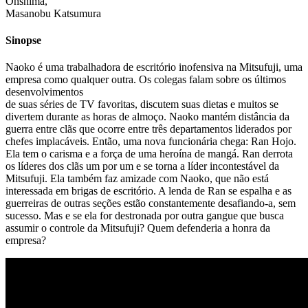
Ohshima,
Masanobu Katsumura
Sinopse
Naoko é uma trabalhadora de escritório inofensiva na Mitsufuji, uma
empresa como qualquer outra. Os colegas falam sobre os últimos
desenvolvimentos
de suas séries de TV favoritas, discutem suas dietas e muitos se
divertem durante as horas de almoço. Naoko mantém distância da
guerra entre clãs que ocorre entre três departamentos liderados por
chefes implacáveis. Então, uma nova funcionária chega: Ran Hojo.
Ela tem o carisma e a força de uma heroína de mangá. Ran derrota
os líderes dos clãs um por um e se torna a líder incontestável da
Mitsufuji. Ela também faz amizade com Naoko, que não está
interessada em brigas de escritório. A lenda de Ran se espalha e as
guerreiras de outras seções estão constantemente desafiando-a, sem
sucesso. Mas e se ela for destronada por outra gangue que busca
assumir o controle da Mitsufuji? Quem defenderia a honra da
empresa?