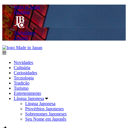
Made in Japan
Hashitag
AkibaSpace
Agenda
Made in Japan
menu
Novidades
Culinária
Curiosidades
Tecnologia
Tradição
Turismo
Entretenimento
Língua Japonesa
Língua Japonesa
Provérbios Japoneses
Sobrenomes Japoneses
Seu Nome em Japonês