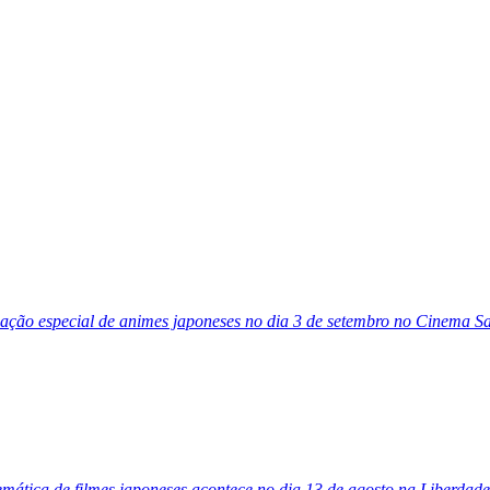
ão especial de animes japoneses no dia 3 de setembro no Cinema Sat
mática de filmes japoneses acontece no dia 13 de agosto na Liberdade