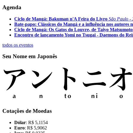
Agenda
Ciclo de Mangá: Bakuman n'A Feira do Livro
São Paulo - 
Bate-papo: Clássicos do Mangá e a influência nos autores n
Ciclo de Mangá: Os Gatos do Louvre, de Taiyo Matsumoto
Encontro de lançamento Yomi no Tsugai - Daemons do Re
todos os eventos
Seu Nome em Japonês
Cotações de Moedas
Dólar
: R$ 5,1154
Euro
: R$ 5,9062