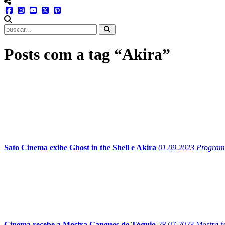
menu redes social
facebook
instagram
youtube
twitter
pinterest
abrir busca no site
Posts com a tag “Akira”
Sato Cinema exibe Ghost in the Shell e Akira
01.09.2023
Programaç
Cinema recebe a Mostra Gangues de Tóquio
28.07.2023
Mostra te