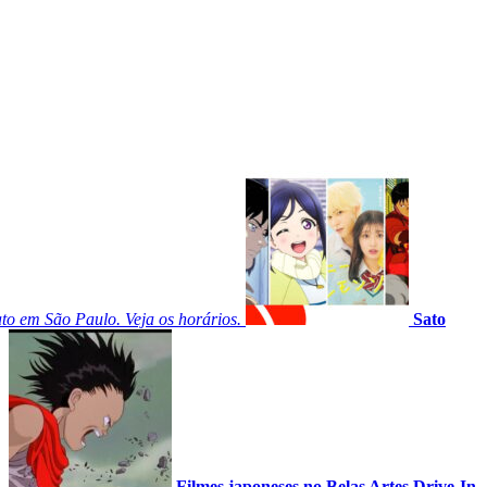
o em São Paulo. Veja os horários.
Sato
.
Filmes japoneses no Belas Artes Drive-In