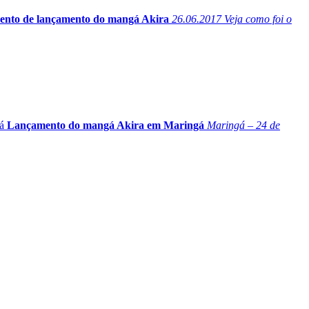
ento de lançamento do mangá Akira
26.06.2017
Veja como foi o
á
Lançamento do mangá Akira em Maringá
Maringá – 24 de