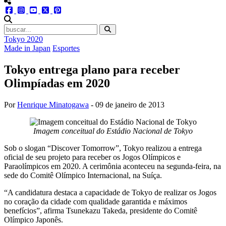
menu redes social
facebook
instagram
youtube
twitter
pinterest
abrir busca no site
Tokyo 2020
Made in Japan
Esportes
Tokyo entrega plano para receber
Olimpíadas em 2020
Por
Henrique Minatogawa
-
09 de janeiro de 2013
Imagem conceitual do Estádio Nacional de Tokyo
Sob o slogan “Discover Tomorrow”, Tokyo realizou a entrega
oficial de seu projeto para receber os Jogos Olímpicos e
Paraolímpicos em 2020. A cerimônia aconteceu na segunda-feira, na
sede do Comitê Olímpico Internacional, na Suíça.
“A candidatura destaca a capacidade de Tokyo de realizar os Jogos
no coração da cidade com qualidade garantida e máximos
benefícios”, afirma Tsunekazu Takeda, presidente do Comitê
Olímpico Japonês.