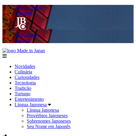
Made in Japan
Hashitag
AkibaSpace
Agenda
Made in Japan
menu
Novidades
Culinária
Curiosidades
Tecnologia
Tradição
Turismo
Entretenimento
Língua Japonesa
Língua Japonesa
Provérbios Japoneses
Sobrenomes Japoneses
Seu Nome em Japonês