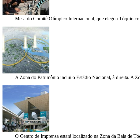
Mesa do Comitê Olímpico Internacional, que elegeu Tóquio c
A Zona do Patrimônio inclui o Estádio Nacional, à direita. A Z
O Centro de Imprensa estará localizado na Zona da Baía de Tó