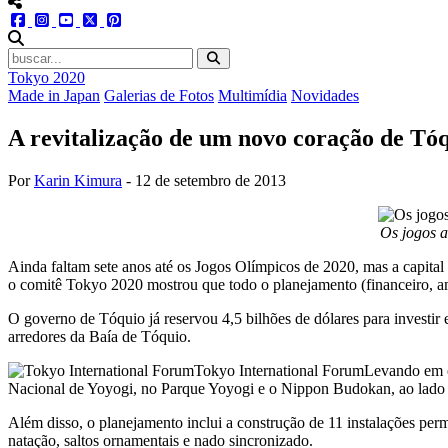
menu redes social
facebook
instagram
youtube
twitter
pinterest
abrir busca no site
Tokyo 2020
Made in Japan
Galerias de Fotos
Multimídia
Novidades
A revitalização de um novo coração de Tó
Por
Karin Kimura
-
12 de setembro de 2013
Os jogos a
Ainda faltam sete anos até os Jogos Olímpicos de 2020, mas a capital 
o comitê Tokyo 2020 mostrou que todo o planejamento (financeiro, ambi
O governo de Tóquio já reservou 4,5 bilhões de dólares para investir
arredores da Baía de Tóquio.
Tokyo International Forum
Levando em co
Nacional de Yoyogi, no Parque Yoyogi e o Nippon Budokan, ao lado 
Além disso, o planejamento inclui a construção de 11 instalações pe
natação, saltos ornamentais e nado sincronizado.