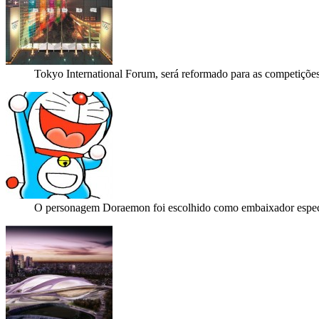
Tokyo International Forum, será reformado para as competiçõe
O personagem Doraemon foi escolhido como embaixador especi