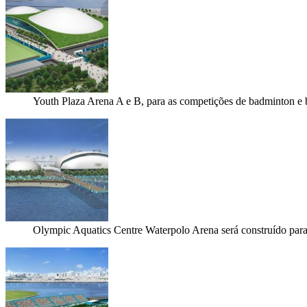
Youth Plaza Arena A e B, para as competições de badminton e 
Olympic Aquatics Centre Waterpolo Arena será construído para 