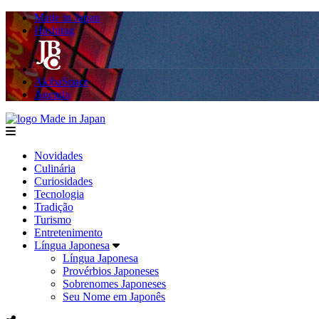
Made in Japan
Hashitag
AkibaSpace
Agenda
Made in Japan
menu
Novidades
Culinária
Curiosidades
Tecnologia
Tradição
Turismo
Entretenimento
Língua Japonesa
Língua Japonesa
Provérbios Japoneses
Sobrenomes Japoneses
Seu Nome em Japonês