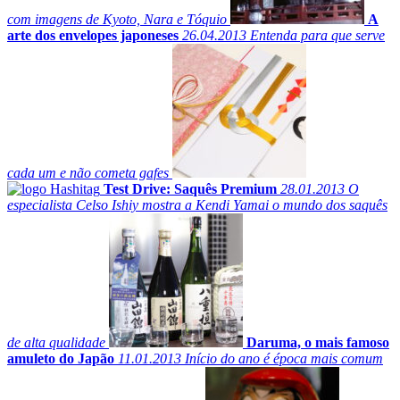
com imagens de Kyoto, Nara e Tóquio
A
arte dos envelopes japoneses
26.04.2013
Entenda para que serve
cada um e não cometa gafes
Test Drive: Saquês Premium
28.01.2013
O
especialista Celso Ishiy mostra a Kendi Yamai o mundo dos saquês
de alta qualidade
Daruma, o mais famoso
amuleto do Japão
11.01.2013
Início do ano é época mais comum