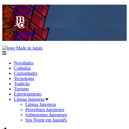
Made in Japan
Hashitag
AkibaSpace
Agenda
Made in Japan
menu
Novidades
Culinária
Curiosidades
Tecnologia
Tradição
Turismo
Entretenimento
Língua Japonesa
Língua Japonesa
Provérbios Japoneses
Sobrenomes Japoneses
Seu Nome em Japonês