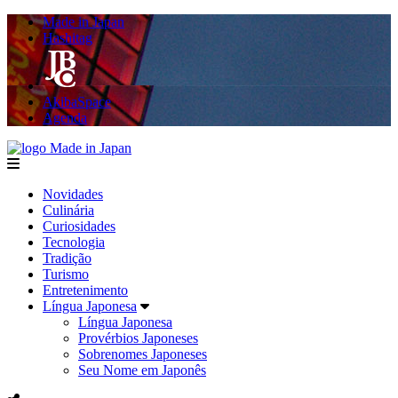
Made in Japan
Hashitag
AkibaSpace
Agenda
Made in Japan
menu
Novidades
Culinária
Curiosidades
Tecnologia
Tradição
Turismo
Entretenimento
Língua Japonesa
Língua Japonesa
Provérbios Japoneses
Sobrenomes Japoneses
Seu Nome em Japonês