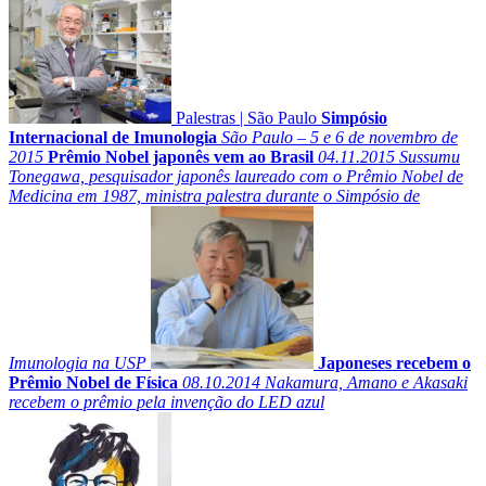
Palestras
|
São Paulo
Simpósio
Internacional de Imunologia
São Paulo – 5 e 6 de novembro de
2015
Prêmio Nobel japonês vem ao Brasil
04.11.2015
Sussumu
Tonegawa, pesquisador japonês laureado com o Prêmio Nobel de
Medicina em 1987, ministra palestra durante o Simpósio de
Imunologia na USP
Japoneses recebem o
Prêmio Nobel de Física
08.10.2014
Nakamura, Amano e Akasaki
recebem o prêmio pela invenção do LED azul