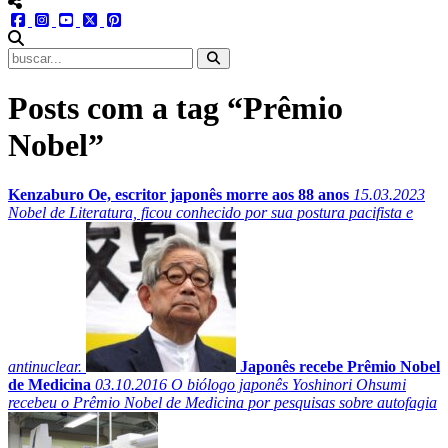
menu redes social
facebook
instagram
youtube
twitter
pinterest
abrir busca no site
Posts com a tag “Prêmio
Nobel”
Kenzaburo Oe, escritor japonês morre aos 88 anos
15.03.2023
Nobel de Literatura, ficou conhecido por sua postura pacifista e
antinuclear.
Japonês recebe Prêmio Nobel
de Medicina
03.10.2016
O biólogo japonês Yoshinori Ohsumi
recebeu o Prêmio Nobel de Medicina por pesquisas sobre autofagia