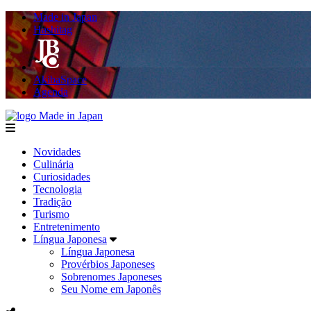
Made in Japan
Hashitag
AkibaSpace
Agenda
Made in Japan
menu
Novidades
Culinária
Curiosidades
Tecnologia
Tradição
Turismo
Entretenimento
Língua Japonesa
Língua Japonesa
Provérbios Japoneses
Sobrenomes Japoneses
Seu Nome em Japonês