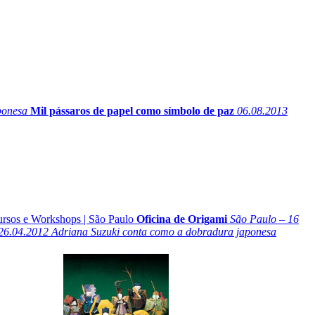
ponesa
Mil pássaros de papel como símbolo de paz
06.08.2013
rsos e Workshops
|
São Paulo
Oficina de Origami
São Paulo – 16
26.04.2012
Adriana Suzuki conta como a dobradura japonesa