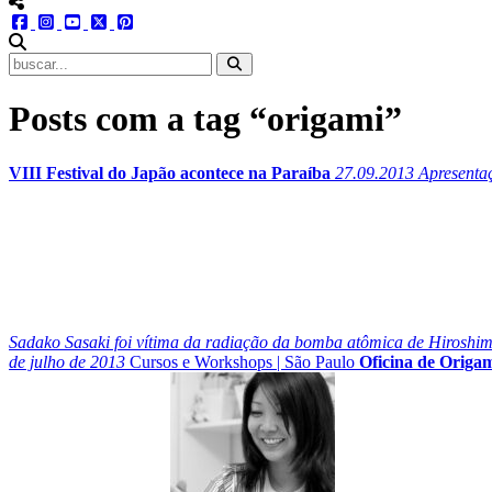
menu redes social
facebook
instagram
youtube
twitter
pinterest
abrir busca no site
Posts com a tag “origami”
VIII Festival do Japão acontece na Paraíba
27.09.2013
Apresentaç
Sadako Sasaki foi vítima da radiação da bomba atômica de Hiroshima 
de julho de 2013
Cursos e Workshops
|
São Paulo
Oficina de Origa