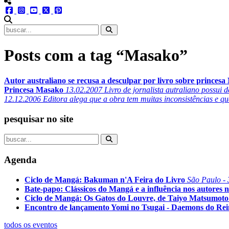
menu redes social
facebook
instagram
youtube
twitter
pinterest
abrir busca no site
Posts com a tag “Masako”
Autor australiano se recusa a desculpar por livro sobre princes
Princesa Masako
13.02.2007
Livro de jornalista autraliano possui d
12.12.2006
Editora alega que a obra tem muitas inconsistências e qu
pesquisar no site
Agenda
Ciclo de Mangá: Bakuman n'A Feira do Livro
São Paulo - 
Bate-papo: Clássicos do Mangá e a influência nos autores n
Ciclo de Mangá: Os Gatos do Louvre, de Taiyo Matsumoto
Encontro de lançamento Yomi no Tsugai - Daemons do Re
todos os eventos