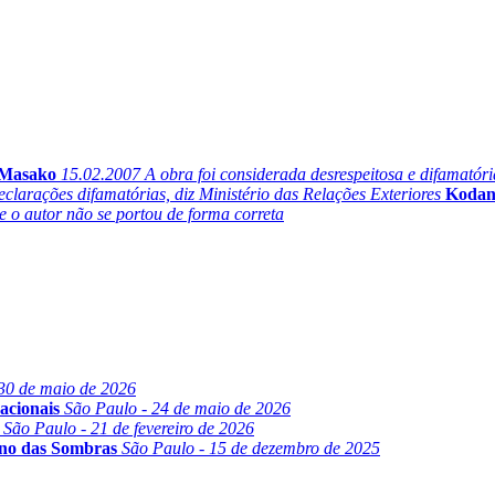
a Masako
15.02.2007
A obra foi considerada desrespeitosa e difamatór
eclarações difamatórias, diz Ministério das Relações Exteriores
Kodans
e o autor não se portou de forma correta
30 de maio de 2026
acionais
São Paulo - 24 de maio de 2026
São Paulo - 21 de fevereiro de 2026
ino das Sombras
São Paulo - 15 de dezembro de 2025