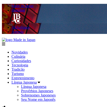
Made in Japan
Hashitag
AkibaSpace
Agenda
Made in Japan
menu
Novidades
Culinária
Curiosidades
Tecnologia
Tradição
Turismo
Entretenimento
Língua Japonesa
Língua Japonesa
Provérbios Japoneses
Sobrenomes Japoneses
Seu Nome em Japonês