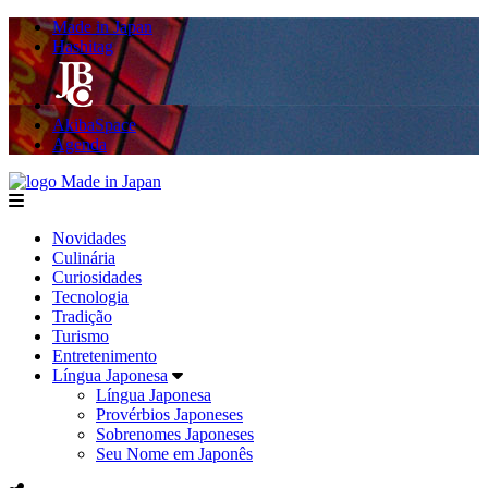
Made in Japan
Hashitag
AkibaSpace
Agenda
Made in Japan
menu
Novidades
Culinária
Curiosidades
Tecnologia
Tradição
Turismo
Entretenimento
Língua Japonesa
Língua Japonesa
Provérbios Japoneses
Sobrenomes Japoneses
Seu Nome em Japonês