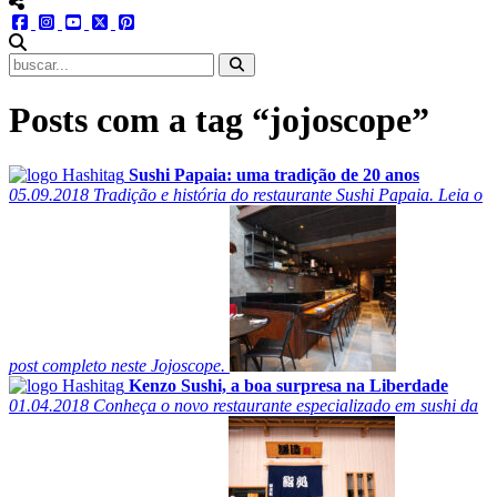
menu redes social
facebook
instagram
youtube
twitter
pinterest
abrir busca no site
Posts com a tag “jojoscope”
Sushi Papaia: uma tradição de 20 anos
05.09.2018
Tradição e história do restaurante Sushi Papaia. Leia o
post completo neste Jojoscope.
Kenzo Sushi, a boa surpresa na Liberdade
01.04.2018
Conheça o novo restaurante especializado em sushi da