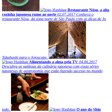
Restaurante Nōsu, a alta
cozinha japonesa rumo ao norte
02.07.2017
Conheça o
restaurante Nōsu, da zona norte de São Paulo com as dicas de Jo
Takahashi para o Jojoscope.
Alimentando a alma pela TV
04.06.2017
Descubra as sutilezas da culinária japonesa com essas séries
japonesas de gastronomia que estão fazendo sucesso no mundo
todo.
O ano do Shin