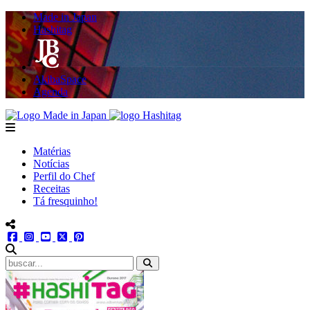
Made in Japan
Hashitag
AkibaSpace
Agenda
Powered By Made in Japan
Hashitag
menu
Matérias
Notícias
Perfil do Chef
Receitas
Tá fresquinho!
menu redes social
facebook
instagram
youtube
twitter
pinterest
abrir busca no site