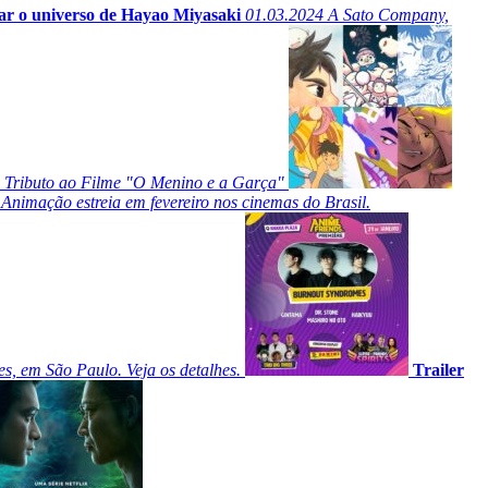
ar o universo de Hayao Miyasaki
01.03.2024
A Sato Company,
m Tributo ao Filme "O Menino e a Garça"
nimação estreia em fevereiro nos cinemas do Brasil.
, em São Paulo. Veja os detalhes.
Trailer