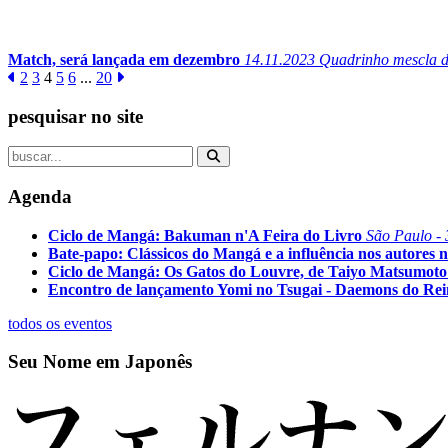
Match, será lançada em dezembro
14.11.2023
Quadrinho mescla di
2
3
4
5
6
...
20
pesquisar no site
Agenda
Ciclo de Mangá: Bakuman n'A Feira do Livro
São Paulo - 
Bate-papo: Clássicos do Mangá e a influência nos autores n
Ciclo de Mangá: Os Gatos do Louvre, de Taiyo Matsumoto
Encontro de lançamento Yomi no Tsugai - Daemons do Re
todos os eventos
Seu Nome em Japonês