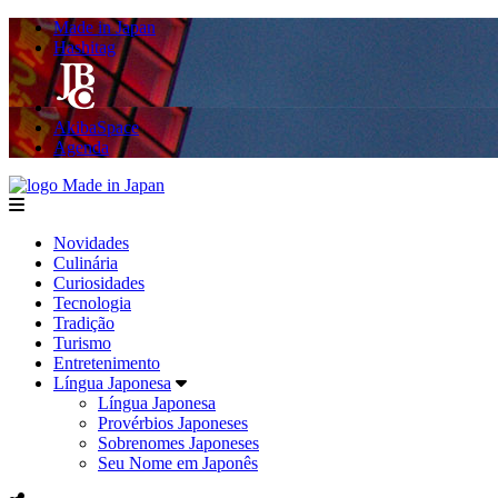
Made in Japan
Hashitag
AkibaSpace
Agenda
Made in Japan
menu
Novidades
Culinária
Curiosidades
Tecnologia
Tradição
Turismo
Entretenimento
Língua Japonesa
Língua Japonesa
Provérbios Japoneses
Sobrenomes Japoneses
Seu Nome em Japonês