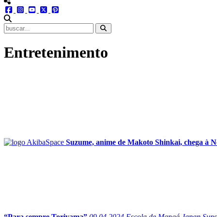
menu redes social
facebook
instagram
youtube
twitter
pinterest
abrir busca no site
Entretenimento
Suzume, anime de Makoto Shinkai, chega à Ne
“Para sempre Toriyama”
09.04.2024
Escola de Mangá Japan Sunset