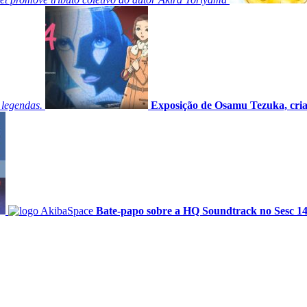
 legendas.
Exposição de Osamu Tezuka, cri
Bate-papo sobre a HQ Soundtrack no Sesc 14