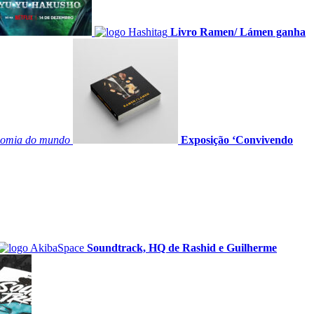
Livro Ramen/ Lámen ganha
onomia do mundo
Exposição ‘Convivendo
Soundtrack, HQ de Rashid e Guilherme