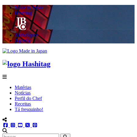
Made in Japan
Hashitag
AkibaSpace
Agenda
Powered By Made in Japan
Hashitag
menu
Matérias
Notícias
Perfil do Chef
Receitas
Tá fresquinho!
menu redes social
facebook
instagram
youtube
twitter
pinterest
abrir busca no site