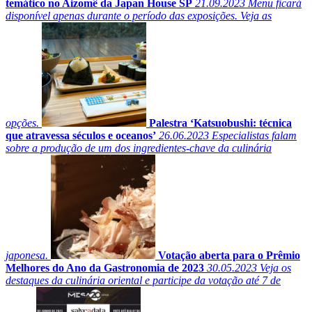
temático no Aizomê da Japan House SP
21.09.2023
Menu ficará
disponível apenas durante o período das exposições. Veja as
opções.
Palestra ‘Katsuobushi: técnica
que atravessa séculos e oceanos’
26.06.2023
Especialistas falam
sobre a produção de um dos ingredientes-chave da culinária
japonesa.
Votação aberta para o Prêmio
Melhores do Ano da Gastronomia de 2023
30.05.2023
Veja os
destaques da culinária oriental e participe da votação até 7 de