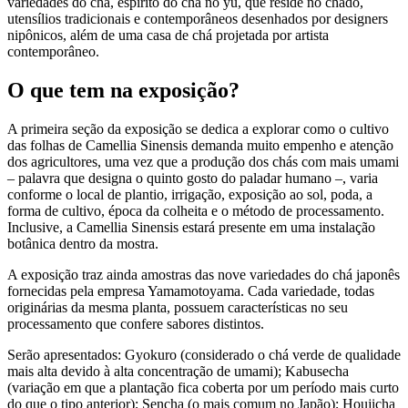
variedades do chá, espírito do cha no yu, que reside no chadō,
utensílios tradicionais e contemporâneos desenhados por designers
nipônicos, além de uma casa de chá projetada por artista
contemporâneo.
O que tem na exposição?
A primeira seção da exposição se dedica a explorar como o cultivo
das folhas de Camellia Sinensis demanda muito empenho e atenção
dos agricultores, uma vez que a produção dos chás com mais umami
– palavra que designa o quinto gosto do paladar humano –, varia
conforme o local de plantio, irrigação, exposição ao sol, poda, a
forma de cultivo, época da colheita e o método de processamento.
Inclusive, a Camellia Sinensis estará presente em uma instalação
botânica dentro da mostra.
A exposição traz ainda amostras das nove variedades do chá japonês
fornecidas pela empresa Yamamotoyama. Cada variedade, todas
originárias da mesma planta, possuem características no seu
processamento que confere sabores distintos.
Serão apresentados: Gyokuro (considerado o chá verde de qualidade
mais alta devido à alta concentração de umami); Kabusecha
(variação em que a plantação fica coberta por um período mais curto
do que o tipo anterior); Sencha (o mais comum no Japão); Houjicha