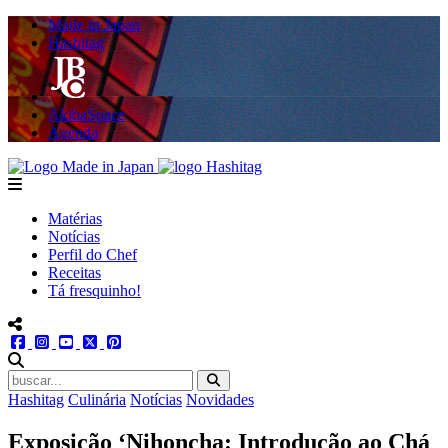
Made in Japan
Hashitag
AkibaSpace
Agenda
Powered By Made in Japan
Hashitag
menu
Matérias
Notícias
Perfil do Chef
Receitas
Tá fresquinho!
menu redes social
facebook
instagram
youtube
twitter
pinterest
abrir busca no site
Hashitag
Culinária
Notícias
Novidades
Exposição ‘Nihoncha: Introdução ao Chá