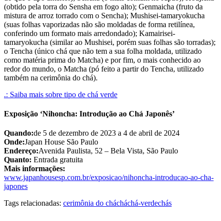
(obtido pela torra do Sensha em fogo alto); Genmaicha (fruto da
mistura de arroz torrado com o Sencha); Mushisei-tamaryokucha
(suas folhas vaporizadas não são moldadas de forma retilínea,
conferindo um formato mais arredondado); Kamairisei-
tamaryokucha (similar ao Mushisei, porém suas folhas são torradas);
o Tencha (único chá que não tem a sua folha moldada, utilizado
como matéria prima do Matcha) e por fim, o mais conhecido ao
redor do mundo, o Matcha (pó feito a partir do Tencha, utilizado
também na cerimônia do chá).
.: Saiba mais sobre tipo de chá verde
Exposição ‘Nihoncha: Introdução ao Chá Japonês’
Quando:
de 5 de dezembro de 2023 a 4 de abril de 2024
Onde:
Japan House São Paulo
Endereço:
Avenida Paulista, 52 – Bela Vista, São Paulo
Quanto:
Entrada gratuita
Mais informações:
www.japanhousesp.com.br/exposicao/nihoncha-introducao-ao-cha-
japones
Tags relacionadas:
cerimônia do chá
chá
chá-verde
chás