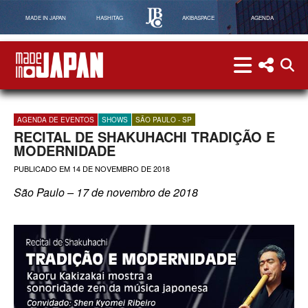
MADE IN JAPAN
HASHITAG
AKIBASPACE
AGENDA
menu
menu red
abri
Made in Japan
AGENDA DE EVENTOS
SHOWS
SÃO PAULO - SP
RECITAL DE SHAKUHACHI TRADIÇÃO E
MODERNIDADE
PUBLICADO EM
14 DE NOVEMBRO DE 2018
São Paulo – 17 de novembro de 2018