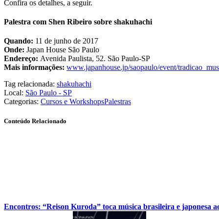
Confira os detalhes, a seguir.
Palestra com Shen Ribeiro sobre shakuhachi
Quando:
11 de junho de 2017
Onde:
Japan House São Paulo
Endereço:
Avenida Paulista, 52. São Paulo-SP
Mais informações:
www.japanhouse.jp/saopaulo/event/tradicao_mus
Tag relacionada:
shakuhachi
Local:
São Paulo - SP
Categorias:
Cursos e Workshops
Palestras
Conteúdo Relacionado
Encontros: “Reison Kuroda” toca música brasileira e japonesa 