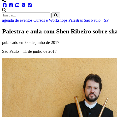
menu redes social
facebook
instagram
youtube
twitter
pinterest
abrir busca no site
agenda de eventos
Cursos e Workshops
Palestras
São Paulo - SP
Palestra e aula com Shen Ribeiro sobre sh
publicado em
06 de junho de 2017
São Paulo – 11 de junho de 2017