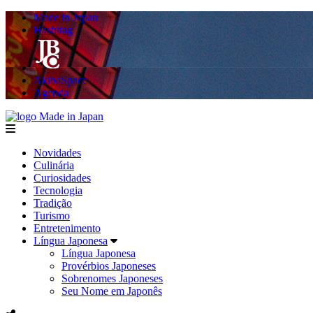
Made in Japan
Hashitag
AkibaSpace
Agenda
Made in Japan
menu
Novidades
Culinária
Curiosidades
Tecnologia
Tradição
Turismo
Entretenimento
Língua Japonesa
Língua Japonesa
Provérbios Japoneses
Sobrenomes Japoneses
Seu Nome em Japonês