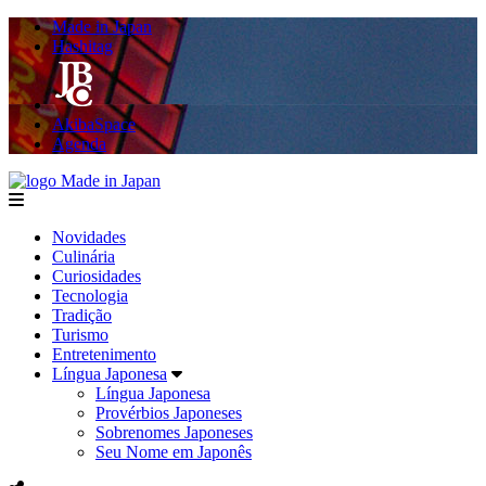
Made in Japan
Hashitag
AkibaSpace
Agenda
Made in Japan
menu
Novidades
Culinária
Curiosidades
Tecnologia
Tradição
Turismo
Entretenimento
Língua Japonesa
Língua Japonesa
Provérbios Japoneses
Sobrenomes Japoneses
Seu Nome em Japonês