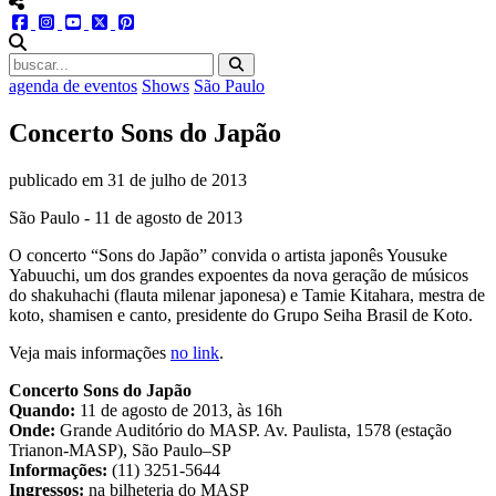
menu redes social
facebook
instagram
youtube
twitter
pinterest
abrir busca no site
agenda de eventos
Shows
São Paulo
Concerto Sons do Japão
publicado em
31 de julho de 2013
São Paulo - 11 de agosto de 2013
O concerto “Sons do Japão” convida o artista japonês Yousuke
Yabuuchi, um dos grandes expoentes da nova geração de músicos
do shakuhachi (flauta milenar japonesa) e Tamie Kitahara, mestra de
koto, shamisen e canto, presidente do Grupo Seiha Brasil de Koto.
Veja mais informações
no link
.
Concerto Sons do Japão
Quando:
11 de agosto de 2013, às 16h
Onde:
Grande Auditório do MASP. Av. Paulista, 1578 (estação
Trianon-MASP), São Paulo–SP
Informações:
(11) 3251-5644
Ingressos:
na bilheteria do MASP