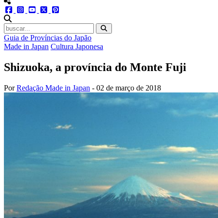
menu redes social
facebook
instagram
youtube
twitter
pinterest
abrir busca no site
Guia de Províncias do Japão
Made in Japan
Cultura Japonesa
Shizuoka, a província do Monte Fuji
Por
Redação Made in Japan
-
02 de março de 2018