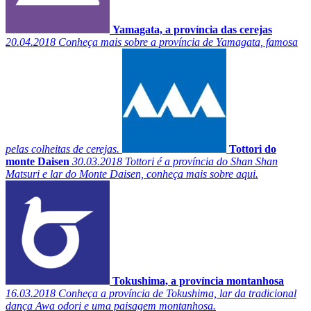
Yamagata, a província das cerejas
20.04.2018
Conheça mais sobre a província de Yamagata, famosa
pelas colheitas de cerejas.
Tottori do
monte Daisen
30.03.2018
Tottori é a província do Shan Shan
Matsuri e lar do Monte Daisen, conheça mais sobre aqui.
Tokushima, a província montanhosa
16.03.2018
Conheça a província de Tokushima, lar da tradicional
dança Awa odori e uma paisagem montanhosa.