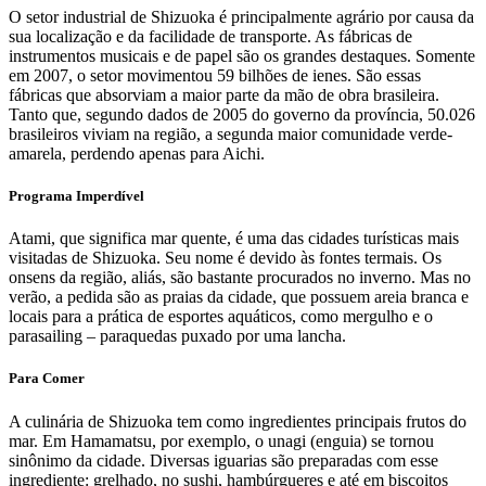
O setor industrial de Shizuoka é principalmente agrário por causa da
sua localização e da facilidade de transporte. As fábricas de
instrumentos musicais e de papel são os grandes destaques. Somente
em 2007, o setor movimentou 59 bilhões de ienes. São essas
fábricas que absorviam a maior parte da mão de obra brasileira.
Tanto que, segundo dados de 2005 do governo da província, 50.026
brasileiros viviam na região, a segunda maior comunidade verde-
amarela, perdendo apenas para Aichi.
Programa Imperdível
Atami, que significa mar quente, é uma das cidades turísticas mais
visitadas de Shizuoka. Seu nome é devido às fontes termais. Os
onsens da região, aliás, são bastante procurados no inverno. Mas no
verão, a pedida são as praias da cidade, que possuem areia branca e
locais para a prática de esportes aquáticos, como mergulho e o
parasailing – paraquedas puxado por uma lancha.
Para Comer
A culinária de Shizuoka tem como ingredientes principais frutos do
mar. Em Hamamatsu, por exemplo, o unagi (enguia) se tornou
sinônimo da cidade. Diversas iguarias são preparadas com esse
ingrediente: grelhado, no sushi, hambúrgueres e até em biscoitos