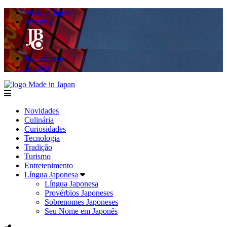
Made in Japan
Hashitag
AkibaSpace
Agenda
Made in Japan
menu
Novidades
Culinária
Curiosidades
Tecnologia
Tradição
Turismo
Entretenimento
Língua Japonesa
Língua Japonesa
Provérbios Japoneses
Sobrenomes Japoneses
Seu Nome em Japonês