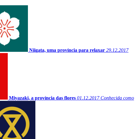
Niigata, uma província para relaxar
29.12.2017
Miyazaki, a província das flores
01.12.2017
Conhecida como