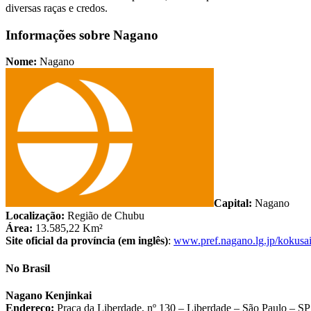
diversas raças e credos.
Informações sobre Nagano
Nome:
Nagano
Capital:
Nagano
Localização:
Região de Chubu
Área:
13.585,22 Km²
Site oficial da província (em inglês)
:
www.pref.nagano.lg.jp/kokusai
No Brasil
Nagano Kenjinkai
Endereço:
Praça da Liberdade, nº 130 – Liberdade – São Paulo – SP