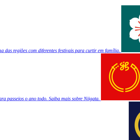
 das regiões com diferentes festivais para curtir em família.
ra passeios o ano todo. Saiba mais sobre Niigata.