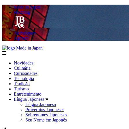
Made in Japan
Hashitag
AkibaSpace
Agenda
Made in Japan
menu
Novidades
Culinária
Curiosidades
Tecnologia
Tradição
Turismo
Entretenimento
Língua Japonesa
Língua Japonesa
Provérbios Japoneses
Sobrenomes Japoneses
Seu Nome em Japonês