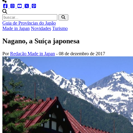
menu redes social
facebook
instagram
youtube
twitter
pinterest
abrir busca no site
Guia de Províncias do Japão
Made in Japan
Novidades
Turismo
Nagano, a Suíça japonesa
Por
Redação Made in Japan
-
08 de dezembro de 2017