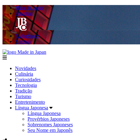
Made in Japan
Hashitag
AkibaSpace
Agenda
Made in Japan
menu
Novidades
Culinária
Curiosidades
Tecnologia
Tradição
Turismo
Entretenimento
Língua Japonesa
Língua Japonesa
Provérbios Japoneses
Sobrenomes Japoneses
Seu Nome em Japonês