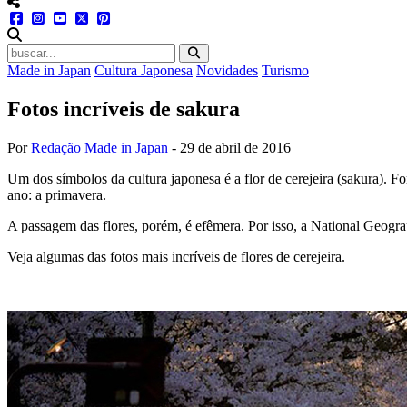
menu redes social
facebook
instagram
youtube
twitter
pinterest
abrir busca no site
Made in Japan
Cultura Japonesa
Novidades
Turismo
Fotos incríveis de sakura
Por
Redação Made in Japan
-
29 de abril de 2016
Um dos símbolos da cultura japonesa é a flor de cerejeira (sakura). 
ano: a primavera.
A passagem das flores, porém, é efêmera. Por isso, a National Geogra
Veja algumas das fotos mais incríveis de flores de cerejeira.