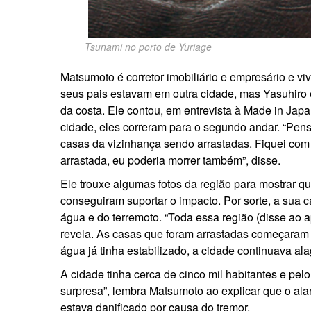
Tsunami no porto de Yuriage
Matsumoto é corretor imobiliário e empresário e v
seus pais estavam em outra cidade, mas Yasuhiro
da costa. Ele contou, em entrevista à Made in Ja
cidade, eles correram para o segundo andar. “Pen
casas da vizinhança sendo arrastadas. Fiquei co
arrastada, eu poderia morrer também”, disse.
Ele trouxe algumas fotos da região para mostrar q
conseguiram suportar o impacto. Por sorte, a sua ca
água e do terremoto. “Toda essa região (disse ao ap
revela. As casas que foram arrastadas começaram 
água já tinha estabilizado, a cidade continuava al
A cidade tinha cerca de cinco mil habitantes e p
surpresa”, lembra Matsumoto ao explicar que o ala
estava danificado por causa do tremor.