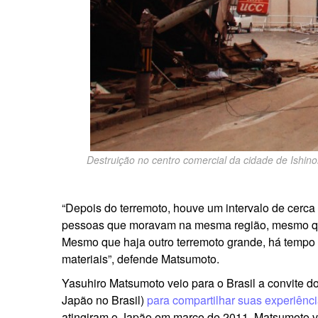
Destruição no centro comercial da cidade de Ishin
“Depois do terremoto, houve um intervalo de cerca
pessoas que moravam na mesma região, mesmo que r
Mesmo que haja outro terremoto grande, há tempo su
materiais”, defende Matsumoto.
Yasuhiro Matsumoto veio para o Brasil a convite 
Japão no Brasil)
para compartilhar suas experiênc
atingiram o Japão em março de 2011. Matsumoto 