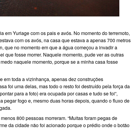
ivia em Yuriage com os pais e avós. No momento do terremoto,
 estava com os avós, na casa que estava a apenas 700 metros
pan, que no momento em que a água começou a invadir a
sei que fosse morrer. Naquele momento, pude ver as outras
m medo naquele momento, porque se a minha casa fosse
ue em toda a vizinhança, apenas dez construções
sa foi uma delas, mas todo o resto foi destruído pela força da
ontar para a foto) era ocupada por casas e tudo se foi”,
a pegar fogo e, mesmo duas horas depois, quando o fluxo de
agada.
elo menos 800 pessoas morreram. “Muitas foram pegas de
rme da cidade não foi acionado porque o prédio onde o botão