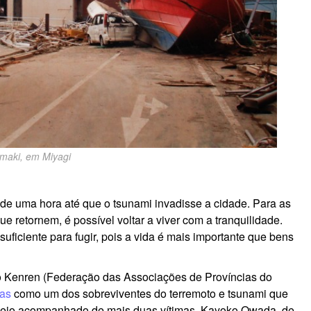
omaki, em Miyagi
 de uma hora até que o tsunami invadisse a cidade. Para as
etornem, é possível voltar a viver com a tranquilidade.
ficiente para fugir, pois a vida é mais importante que bens
do Kenren (Federação das Associações de Províncias do
ias
como um dos sobreviventes do terremoto e tsunami que
veio acompanhado de mais duas vítimas, Kayoko Owada, de