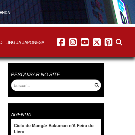
ENDA
facebook
instagram
youtube
twitter
pinterest
abrir b
O
LÍNGUA JAPONESA
PESQUISAR NO SITE
AGENDA
Ciclo de Mangá: Bakuman n'A Feira do
Livro