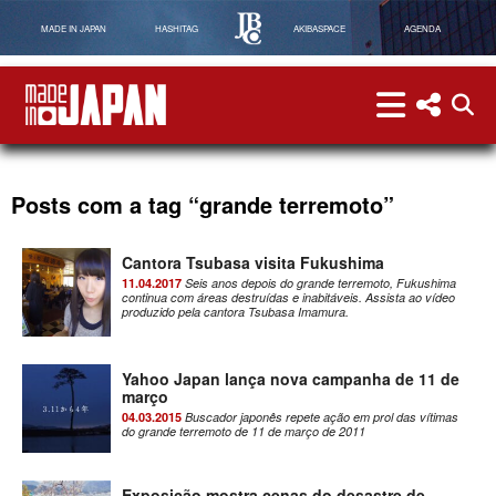
MADE IN JAPAN
HASHITAG
AKIBASPACE
AGENDA
menu
menu red
abri
Made in Japan
Posts com a tag “grande terremoto”
Cantora Tsubasa visita Fukushima
11.04.2017
Seis anos depois do grande terremoto, Fukushima
continua com áreas destruídas e inabitáveis. Assista ao vídeo
produzido pela cantora Tsubasa Imamura.
Yahoo Japan lança nova campanha de 11 de
março
04.03.2015
Buscador japonês repete ação em prol das vítimas
do grande terremoto de 11 de março de 2011
Exposição mostra cenas do desastre de