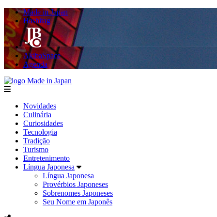
Made in Japan
Hashitag
AkibaSpace
Agenda
Made in Japan
menu
Novidades
Culinária
Curiosidades
Tecnologia
Tradição
Turismo
Entretenimento
Língua Japonesa
Língua Japonesa
Provérbios Japoneses
Sobrenomes Japoneses
Seu Nome em Japonês