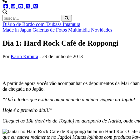
menu redes social
facebook
instagram
youtube
twitter
pinterest
abrir busca no site
Diário de Bordo com Tsubasa Imamura
Made in Japan
Galerias de Fotos
Multimídia
Novidades
Dia 1: Hard Rock Café de Roppongi
Por
Karin Kimura
-
29 de junho de 2013
A partir de agora vocês vão acompanhar os depoimentos da Mai-chan n
da chegada no Japão.
“Olá a todos que estão acompanhando a minha viagem ao Japão!
Hoje é o primeiro dia!!!”
Cheguei às 13h (horário de Tóquio) no aeroporto de Narita, onde en
Jantar no Hard Rock Cafe
que eu estava realmente no Japão! Muitas lojinhas com produtos kawa