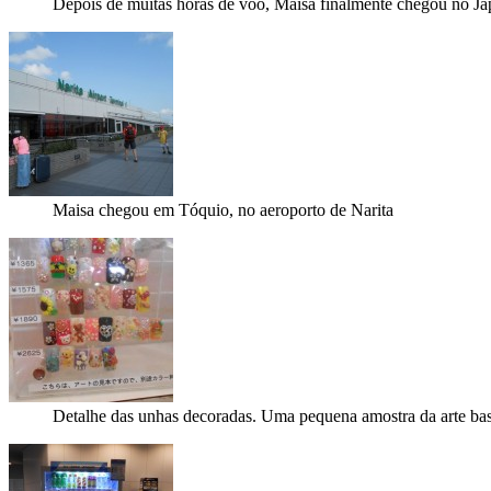
Depois de muitas horas de voo, Maisa finalmente chegou no Ja
Maisa chegou em Tóquio, no aeroporto de Narita
Detalhe das unhas decoradas. Uma pequena amostra da arte bas