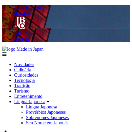
Made in Japan
Hashitag
AkibaSpace
Agenda
Made in Japan
menu
Novidades
Culinária
Curiosidades
Tecnologia
Tradição
Turismo
Entretenimento
Língua Japonesa
Língua Japonesa
Provérbios Japoneses
Sobrenomes Japoneses
Seu Nome em Japonês