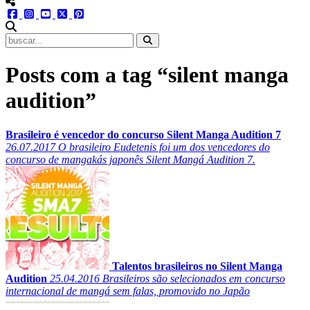
menu redes social
facebook
instagram
youtube
twitter
pinterest
abrir busca no site
Posts com a tag “silent manga
audition”
Brasileiro é vencedor do concurso Silent Manga Audition 7
26.07.2017
O brasileiro Eudetenis foi um dos vencedores do
concurso de mangakás japonês Silent Mangá Audition 7.
Talentos brasileiros no Silent Manga
Audition
25.04.2016
Brasileiros são selecionados em concurso
internacional de mangá sem falas, promovido no Japão